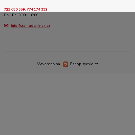
721 650 359, 774 174 332
Po - Pá: 9:00 - 18:00
info@zahrada-jinak.cz
Vytvořeno na
Eshop-rychle.cz