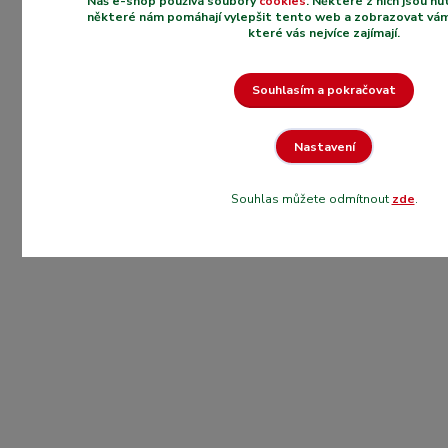
Náš e-shop používá soubory
cookies
. Některé z nich jsou n
některé nám pomáhají vylepšit tento web a zobrazovat vám
které vás nejvíce zajímají.
Souhlasím a pokračovat
Nastavení
Souhlas můžete odmítnout
zde
.