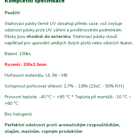
Kompletní specifikace
Použití:
Stahovací pásky černé UV obsahují příměs saze, což zvyšuje
odolnost pásky proti UV záření a povětrnostním podmínkám.
Pásky jsou
vhodné
i
do exteriéru
. Stahovací pásky slouží
například pro upevnění umělých živých plotů nebo stínících tkanin.
Balení: 100ks
Rozměr: 200x3,5mm
Hořlavost materiálu: UL 94 – HB
Schopnost pohlcovat vlhkost: 2,7% - 2,8% (23oC - 50% R.H.)
Provozní teplota: -40 °C ÷ +85 °C * Teplota při montáži: -10 °C ÷
+60 °C
Bez halogenů
Perfektní odolnost proti aromatickým rozpouštědlům,
olejům, mazivům, ropným produktům