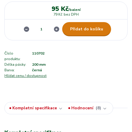
95 Kč
/
balení
79 Kč
bez DPH
Přidat do košíku
Číslo
110702
produktu:
Délka pásky:
200 mm
Barva:
černá
Hlídat cenu / dostupnost
Kompletní specifikace
Hodnocení
8