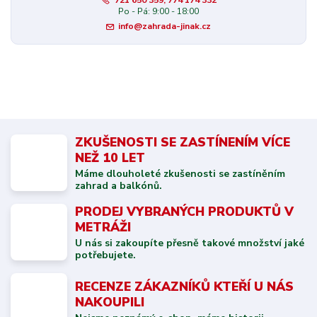
721 650 359, 774 174 332
Po - Pá: 9:00 - 18:00
info@zahrada-jinak.cz
ZKUŠENOSTI SE ZASTÍNENÍM VÍCE
NEŽ 10 LET
Máme dlouholeté zkušenosti se zastíněním
zahrad a balkónů.
PRODEJ VYBRANÝCH PRODUKTŮ V
METRÁŽI
U nás si zakoupíte přesně takové množství jaké
potřebujete.
RECENZE ZÁKAZNÍKŮ KTEŘÍ U NÁS
NAKOUPILI