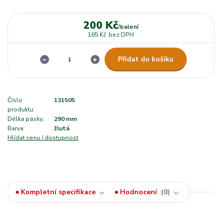
200 Kč
/
balení
165 Kč
bez DPH
Přidat do košíku
Číslo
131505
produktu:
Délka pásky:
290 mm
Barva:
žlutá
Hlídat cenu / dostupnost
Kompletní specifikace
Hodnocení
0