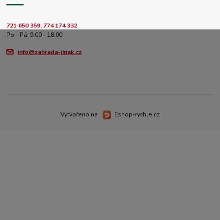
721 650 359, 774 174 332
Po - Pá: 9:00 - 18:00
info@zahrada-jinak.cz
Vytvořeno na
Eshop-rychle.cz