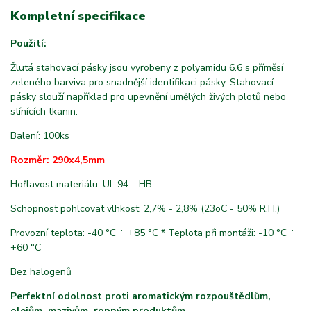
Kompletní specifikace
Použití:
Žlutá stahovací pásky jsou vyrobeny z polyamidu 6.6 s příměsí
zeleného barviva pro snadnější identifikaci pásky.
Stahovací
pásky slouží například pro upevnění umělých živých plotů nebo
stínících tkanin.
Balení: 100ks
Rozměr: 290x4,5mm
Hořlavost materiálu: UL 94 – HB
Schopnost pohlcovat vlhkost: 2,7% - 2,8% (23oC - 50% R.H.)
Provozní teplota: -40 °C ÷ +85 °C * Teplota při montáži: -10 °C ÷
+60 °C
Bez halogenů
Perfektní odolnost proti aromatickým rozpouštědlům,
olejům, mazivům, ropným produktům