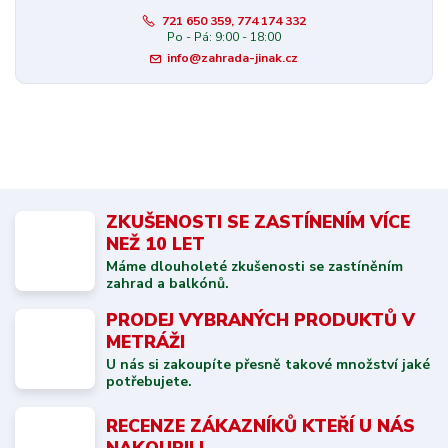
721 650 359, 774 174 332
Po - Pá: 9:00 - 18:00
info@zahrada-jinak.cz
ZKUŠENOSTI SE ZASTÍNENÍM VÍCE
NEŽ 10 LET
Máme dlouholeté zkušenosti se zastíněním
zahrad a balkónů.
PRODEJ VYBRANÝCH PRODUKTŮ V
METRÁŽI
U nás si zakoupíte přesně takové množství jaké
potřebujete.
RECENZE ZÁKAZNÍKŮ KTEŘÍ U NÁS