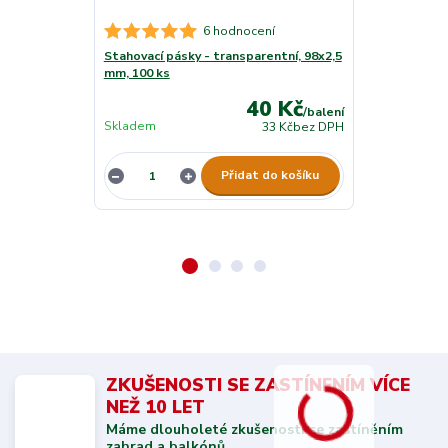
6 hodnocení
Stahovací pásky - transparentní, 98x2,5
Stahovací pás
mm, 100 ks
200x3,5 mm, 1
40 Kč
/
balení
Skladem
Skladem
33 Kč
bez DPH
Přidat do košíku
ZKUŠENOSTI SE ZASTÍNENÍM VÍCE
NEŽ 10 LET
Máme dlouholeté zkušenosti se zastíněním
zahrad a balkónů.