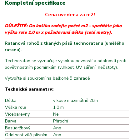
Kompletní specifikace
Cena uvedena za m2!
DŮLEŽITÉ: Do košíku zadejte počet m2 - spočítáte jako
výška role 1,0 m x požadovaná délka (celé metry).
Ratanová rohož z tkaných pásů technoratanu (umělého
ratanu).
Technoratan se vyznačuje vysokou pevností a odolností proti
povětrnostním podmínkám (vlhkost, UV záření, nečistoty).
Vytvořte si soukromí na balkoně či zahradě.
Technické parametry:
Délka
v kuse maximálně 20m
Výška role
1,0 m
Vícebarevný
Ne
Barva
Přírodní
Bezúdržbový
Ano
Odolnost vůči plísním
Ano