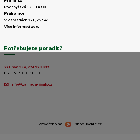
Praha 12
Podchýšská 129, 143 00
Průhonice
V Zahradách 171, 252 43
Více informací zde.
Potřebujete poradit?
721 650 359, 774 174 332
Po - Pá: 9:00 - 18:00
info@zahrada-jinak.cz
Vytvořeno na
Eshop-rychle.cz