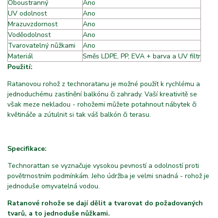
Oboustranný
Ano
UV odolnost
Ano
Mrazuvzdornost
Ano
Voděodolnost
Ano
Tvarovatelný nůžkami
A
Ano
Materiál
f
Směs LDPE, PP, EVA + barva a UV filtr
Použití:
Ratanovou rohož z technoratanu je možné použít k rychlému a
jednoduchému zastínění balkónu či zahrady. Vaší kreativitě se
však meze nekladou - rohožemi můžete potahnout nábytek či
květináče a zútulnit si tak váš balkón či terasu.
Specifikace:
Technorattan se vyznačuje vysokou pevností a odolností proti
povětrnostním podmínkám. Jeho údržba je velmi snadná - rohož je
jednoduše omyvatelná vodou.
Ratanové rohože se dají dělit a tvarovat do požadovaných
tvarů, a to jednoduše nůžkami.