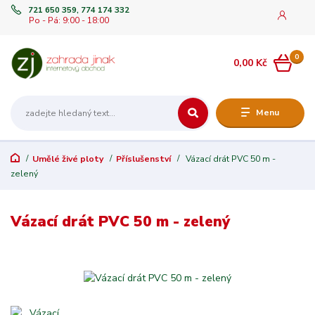
721 650 359, 774 174 332
Po - Pá: 9:00 - 18:00
0
0,00 Kč
Menu
Umělé živé ploty
Příslušenství
Vázací drát PVC 50 m -
zelený
Vázací drát PVC 50 m - zelený