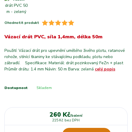
Ohodnotit produkt
Vázací drát PVC, síla 1,4mm, délka 50m
Použití: Vázací drát pro upevnění umělého živého plotu, ratanové
rohože, stínící tkaniny ke stávajícímu podkladu, plotu nebo
zábradlí. Specifikace: Materiál: drát pozinkovaný FeZn + plast
Průměr drátu: 1.4 mm Návin: 50 m Barva: zelená
celý popis
Dostupnost
Skladem
260 Kč
/
balení
215 Kč
bez DPH