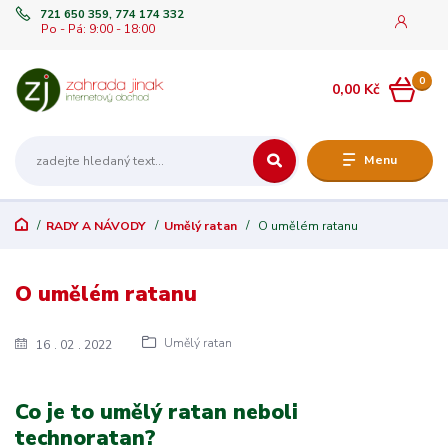
721 650 359, 774 174 332
Po - Pá: 9:00 - 18:00
0
0,00 Kč
Menu
RADY A NÁVODY
Umělý ratan
O umělém ratanu
O umělém ratanu
Umělý ratan
16
02
2022
Co je to umělý ratan neboli
technoratan?