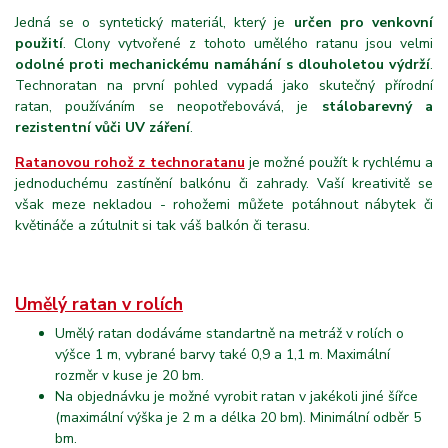
Jedná se o syntetický materiál, který je
určen pro venkovní
použití
. Clony vytvořené z tohoto umělého ratanu jsou velmi
odolné proti mechanickému namáhání s dlouholetou výdrží
.
Technoratan na první pohled vypadá jako skutečný přírodní
ratan, používáním se neopotřebovává, je
stálobarevný a
rezistentní vůči UV záření
.
Ratanovou rohož z technoratanu
je možné použít k rychlému a
jednoduchému zastínění balkónu či zahrady. Vaší kreativitě se
však meze nekladou - rohožemi můžete potáhnout nábytek či
květináče a zútulnit si tak váš balkón či terasu.
Umělý ratan v rolích
Umělý ratan dodáváme standartně na metráž v rolích o
výšce 1 m, vybrané barvy také 0,9 a 1,1 m. Maximální
rozměr v kuse je 20 bm.
Na objednávku je možné vyrobit ratan v jakékoli jiné šířce
(maximální výška je 2 m a délka 20 bm). Minimální odběr 5
bm.