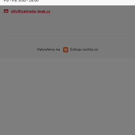
Po - Pá: 9:00 - 18:00
info@zahrada-jinak.cz
Vytvořeno na
Eshop-rychle.cz