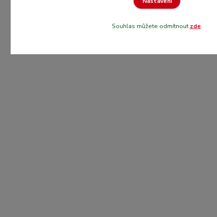
Nastavení
Souhlas můžete odmítnout
zde
.