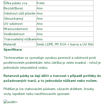
Šířka pásku cca
9 mm
Bezúdržbový
Ano
Odolnost vůči plísním
Ano
Oboustranný
Ano
UV odolnost
Ano
Mrazuvzdornost
Ano
Voděodolnost
Ano
Tvarovatelný nůžkami
Ano
Materiál
Směs LDPE, PP, EVA + barva a UV filtr
Specifikace:
Technorattan se vyznačuje vysokou pevností a odolností proti
povětrnostním podmínkám. Jeho údržba je velmi snadná - rohož je
jednoduše omyvatelná vodou.
Ratanové pásky se dají dělit a tvarovat v případě potřeby do
požadovaných tvarů, a to jednoduše nůžkami nebo nožem.
Přidělat je lze stahovacími páskami, vázacím drátkem, šrouby,
vruty, lepidlem nebo nastřelovacími sponami.