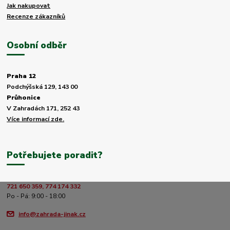
Jak nakupovat
Recenze zákazníků
Osobní odběr
Praha 12
Podchýšská 129, 143 00
Průhonice
V Zahradách 171, 252 43
Více informací zde.
Potřebujete poradit?
721 650 359, 774 174 332
Po - Pá: 9:00 - 18:00
info@zahrada-jinak.cz