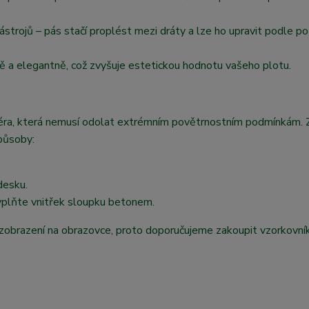
strojů – pás stačí proplést mezi dráty a lze ho upravit podle po
ě a elegantně, což zvyšuje estetickou hodnotu vašeho plotu.
ariéra, která nemusí odolat extrémním povětrnostním podmínkám.
působy:
desku.
yplňte vnitřek sloupku betonem.
zobrazení na obrazovce, proto doporučujeme zakoupit vzorkovník