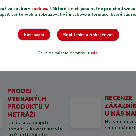
8 Kč
/
ks
oužívá soubory
cookies
. Některé z nich jsou nutné pro chod web
7 Kč
bez DPH
epšit tento web a zobrazovat vám takové informace, které vás nejv
Přidat do košíku
Souhlasím a pokračovat
Nastavení
Souhlas můžete odmítnout
zde
.
PRODEJ
RECENZE
VYBRANÝCH
ZÁKAZNÍK
PRODUKTŮ V
U NÁS NA
METRÁŽI
Nejsme nezn
U nás si zakoupíte
shop, máme hi
přesně takové množství
jaké potřebujete.