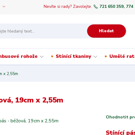
Nevíte si rady? Zavolejte.
721 650 359, 774
Hledat
mbusové rohože
Stínící tkaniny
Umělé rat
cm x 2,55m
žová, 19cm x 2,55m
Ohodnotit pr
Stínící p