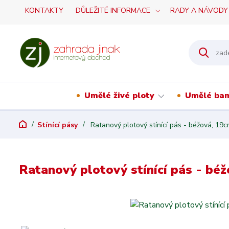
KONTAKTY
DŮLEŽITÉ INFORMACE
RADY A NÁVODY
Umělé živé ploty
Umělé ba
Stínící pásy
Ratanový plotový stínící pás - béžová, 19
Ratanový plotový stínící pás - bé