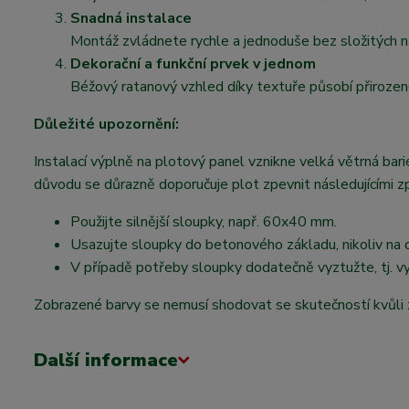
Snadná instalace
Montáž zvládnete rychle a jednoduše bez složitých ná
Dekorační a funkční prvek v jednom
Béžový ratanový vzhled díky textuře působí přirozen
Důležité upozornění:
Instalací výplně na plotový panel vznikne velká větrná b
důvodu se důrazně doporučuje plot zpevnit následujícími z
Použijte silnější sloupky, např. 60x40 mm.
Usazujte sloupky do betonového základu, nikoliv na 
V případě potřeby sloupky dodatečně vyztužte, tj. v
Zobrazené barvy se nemusí shodovat se skutečností kvůli 
Další informace