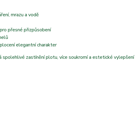
áření, mrazu a vodě
 pro přesné přizpůsobení
nelů
plocení elegantní charakter
á spolehlivé zastínění plotu, více soukromí a estetické vylepšení