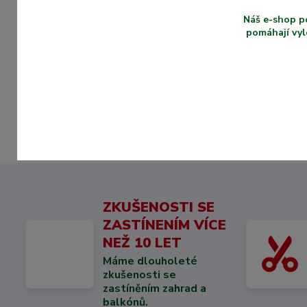
15 Kč
/
ks
Náš e-shop p
Skladem
Skladem
12 Kč
bez DPH
pomáhají vyl
Zvolit variantu
ZKUŠENOSTI SE
ZASTÍNENÍM VÍCE
NEŽ 10 LET
Máme dlouholeté
zkušenosti se
zastíněním zahrad a
balkónů.