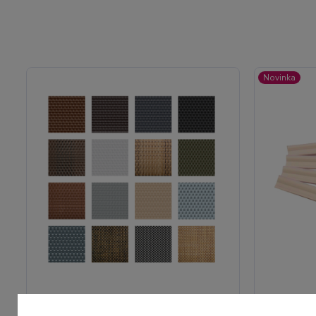
Novinka
Umělý ratan - vzorek
Zakončova