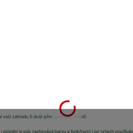
í vaši zahradu či dvůr před pohledy zvenčí.
i plísním si pás zachovává barvu a funkčnost i po letech používání