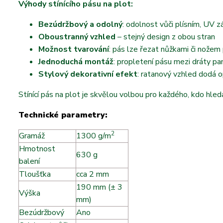
Výhody stínícího pásu na plot:
Bezúdržbový a odolný
: odolnost vůči plísním, UV z
Oboustranný vzhled
– stejný design z obou stran
Možnost tvarování
: pás lze řezat nůžkami či nožem
Jednoduchá montáž
: propletení pásu mezi dráty pa
Stylový dekorativní efekt
: ratanový vzhled dodá o
Stínící pás na plot je skvělou volbou pro každého, kdo hled
Technické parametry:
2
Gramáž
1300 g/m
Hmotnost
630 g
balení
Tloušťka
cca 2 mm
190 mm (± 3
Výška
mm)
Bezúdržbový
Ano