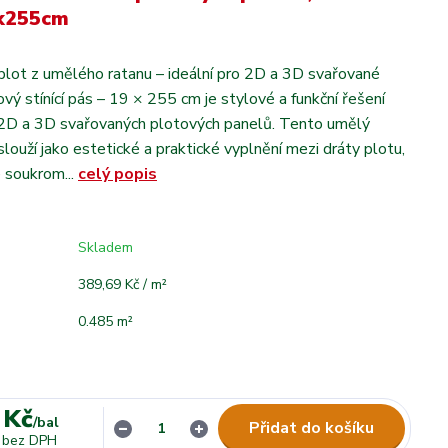
9x255cm
a plot z umělého ratanu – ideální pro 2D a 3D svařované
vý stínící pás – 19 × 255 cm je stylové a funkční řešení
 2D a 3D svařovaných plotových panelů. Tento umělý
louží jako estetické a praktické vyplnění mezi dráty plotu,
e soukrom...
celý popis
Skladem
389,69 Kč / m²
0.485 m²
 Kč
/
bal
Přidat do košíku
bez DPH