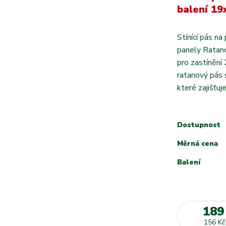
balení 1
Stínící pás n
panely Ratano
pro zastínění
ratanový pás s
které zajišťuj
Dostupnost
Měrná cena
Balení
189
156 Kč