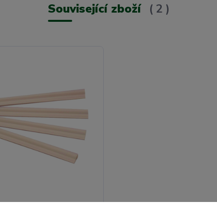
Související zboží
2
cí lišta - béžová, 19cm