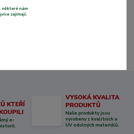
u, některé nám
íce zajímají.
VYSOKÁ KVALITA
Ů KTEŘÍ
PRODUKTŮ
KOUPILI
Naše produkty jsou
vyrobeny z kvalitních a
ámý e-
UV odolných materiálů.
storii.