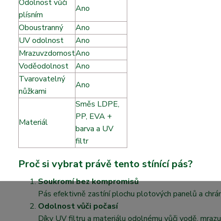
Odolnost vůči
Ano
plísním
Oboustranný
Ano
UV odolnost
Ano
Mrazuvzdornost
Ano
Voděodolnost
Ano
Tvarovatelný
Ano
nůžkami
A
Směs LDPE,
PP, EVA +
Materiál
f
barva a UV
filtr
Proč si vybrat právě tento stínící pás?
Soukromí bez kompromisů
Pás efektivně zastíní plochu plotových panelů a chrán
Odolnost vůči počasí
Díky UV filtru a materiálu odolnému vůči vodě, mrazu 