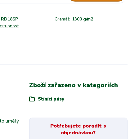
RD18SP
Gramáž:
1300 g/m2
dostupnost
Zboží zařazeno v kategoriích
Stínící pásy
nto umělý
Potřebujete poradit s
objednávkou?