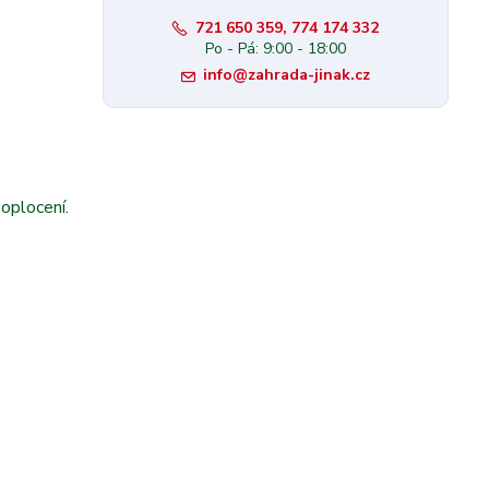
721 650 359, 774 174 332
Po - Pá: 9:00 - 18:00
info@zahrada-jinak.cz
 oplocení.