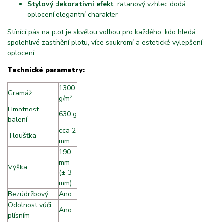
Stylový dekorativní efekt
: ratanový vzhled dodá
oplocení elegantní charakter
Stínící pás na plot je skvělou volbou pro každého, kdo hledá
spolehlivé zastínění plotu, více soukromí a estetické vylepšení
oplocení.
Technické parametry:
1300
Gramáž
2
g/m
Hmotnost
630 g
balení
cca 2
Tloušťka
mm
190
mm
Výška
(± 3
mm)
Bezúdržbový
Ano
Odolnost vůči
Ano
plísním