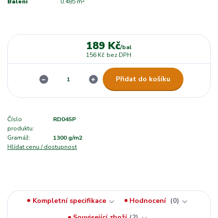
Balení
0.485 m²
189 Kč
/
bal
156 Kč
bez DPH
Přidat do košíku
Číslo
RD04SP
produktu:
Gramáž:
1300 g/m2
Hlídat cenu / dostupnost
Kompletní specifikace
Hodnocení
0
Související zboží
2