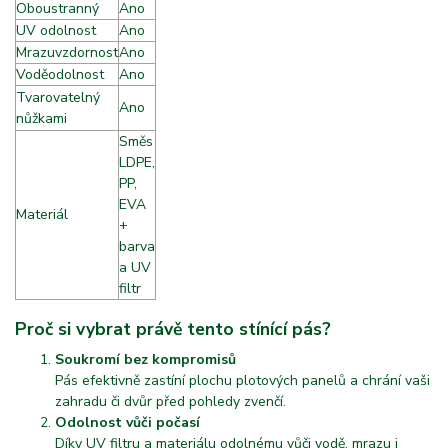
Oboustranný
Ano
UV odolnost
Ano
Mrazuvzdornost
Ano
Voděodolnost
Ano
Tvarovatelný
Ano
nůžkami
A
Směs
LDPE,
PP,
EVA
Materiál
f
+
barva
a UV
filtr
Proč si vybrat právě tento stínící pás?
Soukromí bez kompromisů
Pás efektivně zastíní plochu plotových panelů a chrání vaši
zahradu či dvůr před pohledy zvenčí.
Odolnost vůči počasí
Díky UV filtru a materiálu odolnému vůči vodě, mrazu i