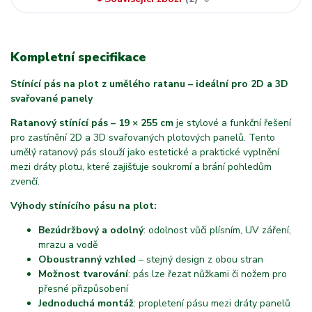
Kompletní specifikace
Stínící pás na plot z umělého ratanu – ideální pro 2D a 3D
svařované panely
Ratanový stínící pás – 19 × 255 cm
je stylové a funkční řešení
pro zastínění 2D a 3D svařovaných plotových panelů. Tento
umělý ratanový pás slouží jako estetické a praktické vyplnění
mezi dráty plotu, které zajišťuje soukromí a brání pohledům
zvenčí.
Výhody stínícího pásu na plot:
Bezúdržbový a odolný
: odolnost vůči plísním, UV záření,
mrazu a vodě
Oboustranný vzhled
– stejný design z obou stran
Možnost tvarování
: pás lze řezat nůžkami či nožem pro
přesné přizpůsobení
Jednoduchá montáž
: propletení pásu mezi dráty panelů