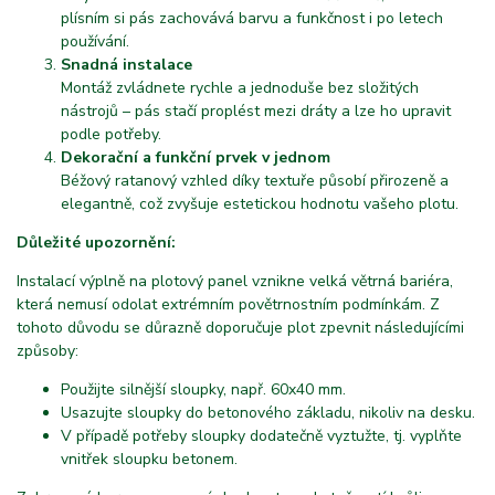
plísním si pás zachovává barvu a funkčnost i po letech
používání.
Snadná instalace
Montáž zvládnete rychle a jednoduše bez složitých
nástrojů – pás stačí proplést mezi dráty a lze ho upravit
podle potřeby.
Dekorační a funkční prvek v jednom
Béžový ratanový vzhled díky textuře působí přirozeně a
elegantně, což zvyšuje estetickou hodnotu vašeho plotu.
Důležité upozornění:
Instalací výplně na plotový panel vznikne velká větrná bariéra,
která nemusí odolat extrémním povětrnostním podmínkám. Z
tohoto důvodu se důrazně doporučuje plot zpevnit následujícími
způsoby:
Použijte silnější sloupky, např. 60x40 mm.
Usazujte sloupky do betonového základu, nikoliv na desku.
V případě potřeby sloupky dodatečně vyztužte, tj. vyplňte
vnitřek sloupku betonem.