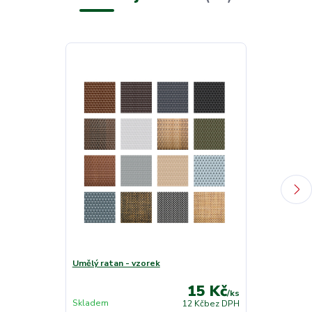
Novinka
Umělý ratan - vzorek
Zakončovací li
15 Kč
/
ks
Skladem
Skladem
12 Kč
bez DPH