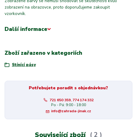
Zobrazené barvy se nemusí shodovat se skutečností kvůli
zobrazení na obrazovce, proto doporučujeme zakoupit
vzorkovník.
Další informace
Zboží zařazeno v kategoriích
Stínící pásy
Potřebujete poradit s objednávkou?
721 650 359, 774 174 332
Po - Pá: 9:00 - 18:00
info@zahrada-jinak.cz
Související zboží
2