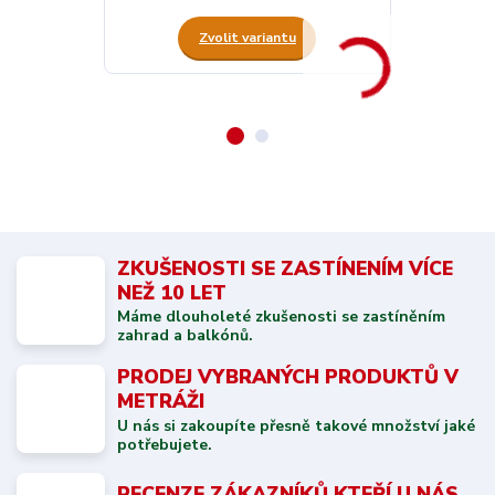
Zvolit variantu
ZKUŠENOSTI SE ZASTÍNENÍM VÍCE
NEŽ 10 LET
Máme dlouholeté zkušenosti se zastíněním
zahrad a balkónů.
PRODEJ VYBRANÝCH PRODUKTŮ V
METRÁŽI
U nás si zakoupíte přesně takové množství jaké
potřebujete.
RECENZE ZÁKAZNÍKŮ KTEŘÍ U NÁS