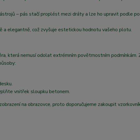
strojů – pás stačí proplést mezi dráty a lze ho upravit podle po
ě a elegantně, což zvyšuje estetickou hodnotu vašeho plotu.
ariéra, která nemusí odolat extrémním povětrnostním podmínkám.
působy:
desku.
yplňte vnitřek sloupku betonem.
zobrazení na obrazovce, proto doporučujeme zakoupit vzorkovník