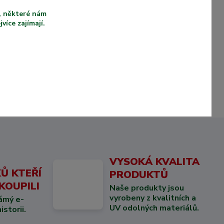
u, některé nám
íce zajímají.
VYSOKÁ KVALITA
Ů KTEŘÍ
PRODUKTŮ
KOUPILI
Naše produkty jsou
vyrobeny z kvalitních a
ámý e-
UV odolných materiálů.
storii.