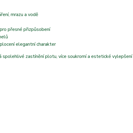
áření, mrazu a vodě
 pro přesné přizpůsobení
nelů
plocení elegantní charakter
á spolehlivé zastínění plotu, více soukromí a estetické vylepšení