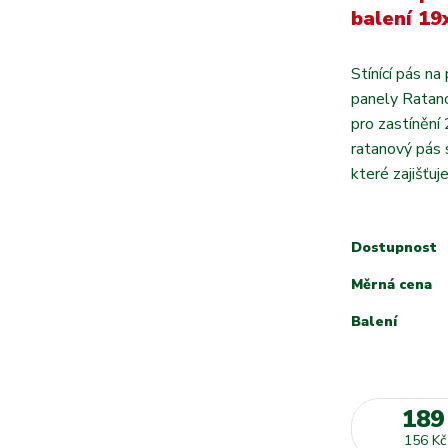
balení 1
Stínící pás n
panely Ratano
pro zastínění
ratanový pás s
které zajišťuj
Dostupnost
Měrná cena
Balení
189
156 Kč