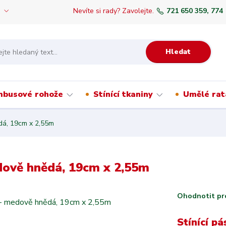
Nevíte si rady? Zavolejte.
721 650 359, 774
Hledat
mbusové rohože
Stínící tkaniny
Umělé rat
dá, 19cm x 2,55m
dově hnědá, 19cm x 2,55m
Ohodnotit pr
Stínící p