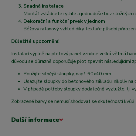
Snadná instalace
Montáž zvládnete rychle a jednoduše bez složitých ná
Dekorační a funkční prvek v jednom
Béžový ratanový vzhled díky textuře působí přirozen
Důležité upozornění:
Instalací výplně na plotový panel vznikne velká větrná b
důvodu se důrazně doporučuje plot zpevnit následujícími z
Použijte silnější sloupky, např. 60x40 mm.
Usazujte sloupky do betonového základu, nikoliv na 
V případě potřeby sloupky dodatečně vyztužte, tj. v
Zobrazené barvy se nemusí shodovat se skutečností kvůli 
Další informace