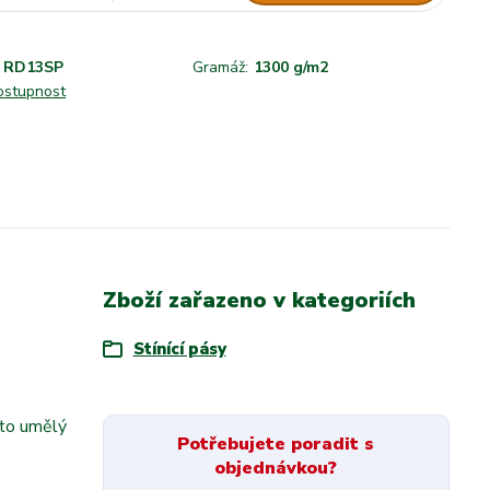
RD13SP
Gramáž:
1300 g/m2
dostupnost
Zboží zařazeno v kategoriích
Stínící pásy
nto umělý
Potřebujete poradit s
objednávkou?