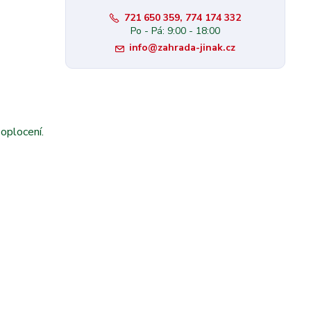
721 650 359, 774 174 332
Po - Pá: 9:00 - 18:00
info@zahrada-jinak.cz
 oplocení.