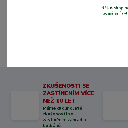
15 Kč
/
ks
Náš e-shop p
Skladem
12 Kč
bez DPH
pomáhají vyl
Zvolit variantu
ZKUŠENOSTI SE
ZASTÍNENÍM VÍCE
NEŽ 10 LET
Máme dlouholeté
zkušenosti se
zastíněním zahrad a
balkónů.