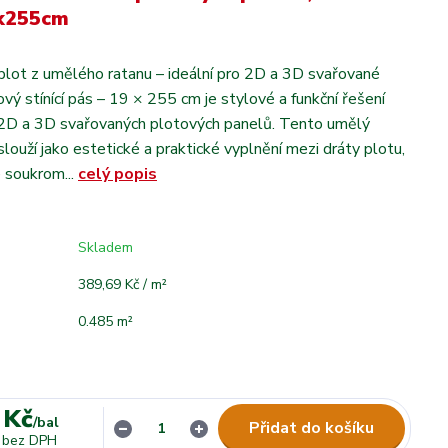
9x255cm
a plot z umělého ratanu – ideální pro 2D a 3D svařované
vý stínící pás – 19 × 255 cm je stylové a funkční řešení
 2D a 3D svařovaných plotových panelů. Tento umělý
louží jako estetické a praktické vyplnění mezi dráty plotu,
e soukrom...
celý popis
Skladem
389,69 Kč / m²
0.485 m²
 Kč
/
bal
Přidat do košíku
bez DPH