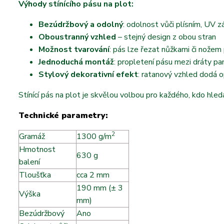
Výhody stínícího pásu na plot:
Bezúdržbový a odolný
: odolnost vůči plísním, UV z
Oboustranný vzhled
– stejný design z obou stran
Možnost tvarování
: pás lze řezat nůžkami či nožem
Jednoduchá montáž
: propletení pásu mezi dráty pa
Stylový dekorativní efekt
: ratanový vzhled dodá o
Stínící pás na plot je skvělou volbou pro každého, kdo hled
Technické parametry:
2
Gramáž
1300 g/m
Hmotnost
630 g
balení
Tloušťka
cca 2 mm
190 mm (± 3
Výška
mm)
Bezúdržbový
Ano