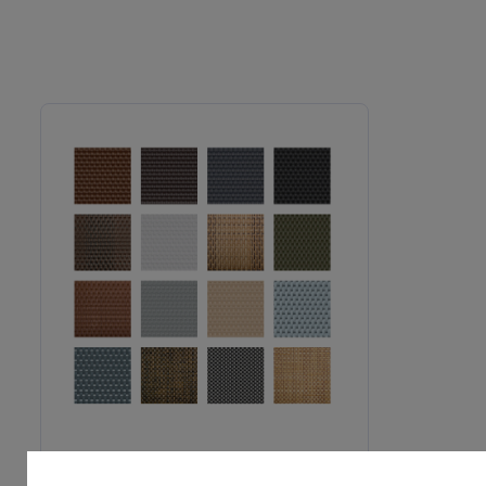
Umělý ratan - vzorek