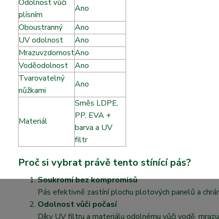
Odolnost vůči
Ano
plísním
Oboustranný
Ano
UV odolnost
Ano
Mrazuvzdornost
Ano
Voděodolnost
Ano
Tvarovatelný
Ano
nůžkami
A
Směs LDPE,
PP, EVA +
Materiál
f
barva a UV
filtr
Proč si vybrat právě tento stínící pás?
Soukromí bez kompromisů
Pás efektivně zastíní plochu plotových panelů a chrán
Odolnost vůči počasí
Díky UV filtru a materiálu odolnému vůči vodě, mrazu 