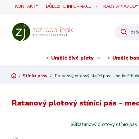
KONTAKTY
DŮLEŽITÉ INFORMACE
RADY A NÁVODY
Umělé živé ploty
Umělé ba
Stínící pásy
Ratanový plotový stínící pás - medově hně
Ratanový plotový stínící pás - me