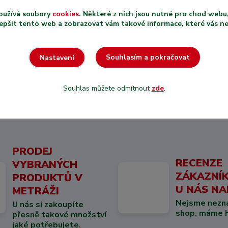
oužívá soubory
cookies
. Některé z nich jsou nutné pro chod web
epšit tento web a zobrazovat vám takové informace, které vás nejv
Souhlasím a pokračovat
Nastavení
Souhlas můžete odmítnout
zde
.
PRODEJ
RECENZE
VYBRANÝCH
ZÁKAZNÍK
PRODUKTŮ V
U NÁS NA
METRÁŽI
Nejsme nezn
U nás si zakoupíte
shop, máme hi
přesně takové množství
jaké potřebujete.