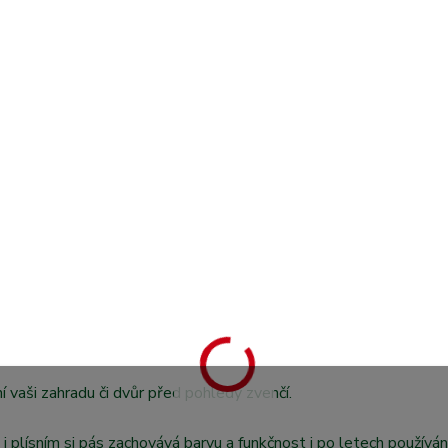
í vaši zahradu či dvůr před pohledy zvenčí.
i plísním si pás zachovává barvu a funkčnost i po letech používání