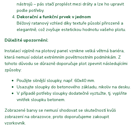
nástrojů – pás stačí proplést mezi dráty a lze ho upravit
podle potřeby.
Dekorační a funkční prvek v jednom
Béžový ratanový vzhled díky textuře působí přirozeně a
elegantně, což zvyšuje estetickou hodnotu vašeho plotu.
Důležité upozornění:
Instalací výplně na plotový panel vznikne velká větrná bariéra,
která nemusí odolat extrémním povětrnostním podmínkám. Z
tohoto důvodu se důrazně doporučuje plot zpevnit následujícími
způsoby:
Použijte silnější sloupky, např. 60x40 mm.
Usazujte sloupky do betonového základu, nikoliv na desku.
V případě potřeby sloupky dodatečně vyztužte, tj. vyplňte
vnitřek sloupku betonem.
Zobrazené barvy se nemusí shodovat se skutečností kvůli
zobrazení na obrazovce, proto doporučujeme zakoupit
vzorkovník.