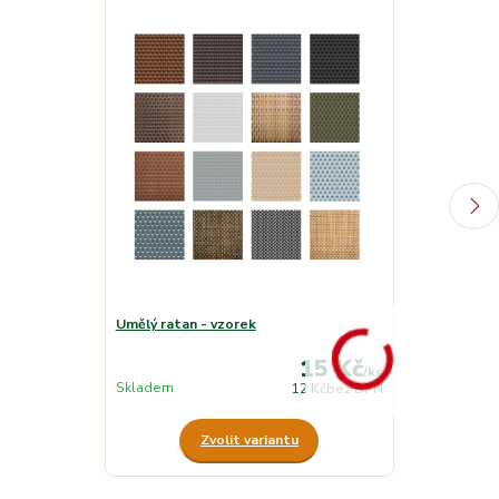
Umělý ratan - vzorek
Zakončovací l
15 Kč
/
ks
Není skladem
Skladem
12 Kč
bez DPH
Zvolit variantu