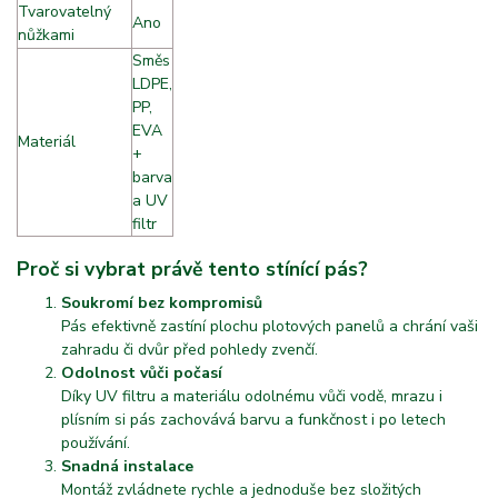
Tvarovatelný
Ano
nůžkami
A
Směs
LDPE,
PP,
EVA
Materiál
f
+
barva
a UV
filtr
Proč si vybrat právě tento stínící pás?
Soukromí bez kompromisů
Pás efektivně zastíní plochu plotových panelů a chrání vaši
zahradu či dvůr před pohledy zvenčí.
Odolnost vůči počasí
Díky UV filtru a materiálu odolnému vůči vodě, mrazu i
plísním si pás zachovává barvu a funkčnost i po letech
používání.
Snadná instalace
Montáž zvládnete rychle a jednoduše bez složitých