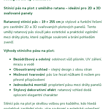
Stínící pás na plot z umělého ratanu – ideální pro 2D a 3D
svařované panely
Ratanový stínící pás – 19 × 255 cm
je stylové a funkční řešení
pro zastínění 2D a 3D svařovaných plotových panelů. Tento
umělý ratanový pás slouží jako estetické a praktické vyplnění
mezi dráty plotu, které zajišťuje soukromí a brání pohledům
zvenčí.
Výhody stínícího pásu na plot:
Bezúdržbový a odolný
: odolnost vůči plísním, UV záření,
mrazu a vodě
Oboustranný vzhled
– stejný design z obou stran
Možnost tvarování
: pás lze řezat nůžkami či nožem pro
přesné přizpůsobení
Jednoduchá montáž
: propletení pásu mezi dráty panelů
Stylový dekorativní efekt
: ratanový vzhled dodá
oplocení elegantní charakter
Stínící pás na plot je skvělou volbou pro každého, kdo hledá
spolehlivé zastínění plotu, více soukromí a estetické vylepšení