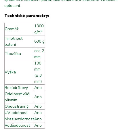
oplocení.
Technické parametry:
1300
Gramáž
2
g/m
Hmotnost
630 g
balení
cca 2
Tloušťka
mm
190
mm
Výška
(± 3
mm)
Bezúdržbový
Ano
Odolnost vůči
Ano
plísním
Oboustranný
Ano
UV odolnost
Ano
Mrazuvzdornost
Ano
Voděodolnost
Ano