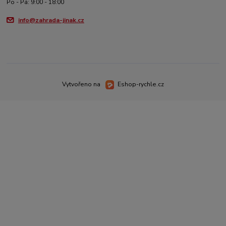
Po - Pá: 9:00 - 18:00
info@zahrada-jinak.cz
Vytvořeno na
Eshop-rychle.cz