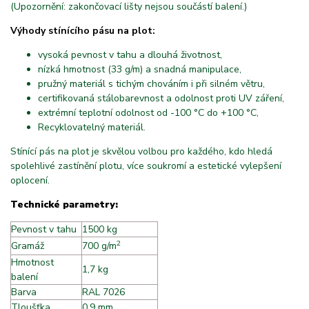
(Upozornění: zakončovací lišty nejsou součástí balení.)
Výhody stínícího pásu na plot:
vysoká pevnost v tahu a dlouhá životnost,
nízká hmotnost (33 g/m) a snadná manipulace,
pružný materiál s tichým chováním i při silném větru,
certifikovaná stálobarevnost a odolnost proti UV záření,
extrémní teplotní odolnost od -100 °C do +100 °C,
Recyklovatelný materiál.
Stínící pás na plot je skvělou volbou pro každého, kdo hledá
spolehlivé zastínění plotu, více soukromí a estetické vylepšení
oplocení.
Technické parametry:
Pevnost v tahu
1500 kg
2
Gramáž
700 g/m
Hmotnost
1,7 kg
balení
Barva
RAL 7026
Tloušťka
0,9 mm