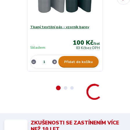
Tkaný textilní pás - vzorník barev
Tkaný textilní
19cm x 28m
100 Kč
/
bal
Skladem
Skladem
83 Kč
bez DPH
Přidat do košíku
ZKUŠENOSTI SE ZASTÍNENÍM VÍCE
NEŽ 10 LET