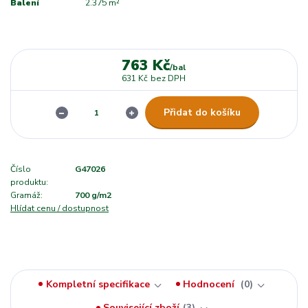
Balení
2.375 m²
763 Kč
/
bal
631 Kč
bez DPH
Přidat do košíku
Číslo
G47026
produktu:
Gramáž:
700 g/m2
Hlídat cenu / dostupnost
Kompletní specifikace
Hodnocení
0
Související zboží
3