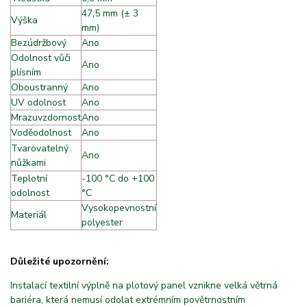
47,5 mm (± 3
Výška
mm)
Bezúdržbový
Ano
Odolnost vůči
Ano
plísním
Oboustranný
Ano
UV odolnost
Ano
Mrazuvzdornost
Ano
Voděodolnost
Ano
Tvarovatelný
Ano
nůžkami
A
Teplotní
-100 °C do +100
odolnost
°C
Vysokopevnostní
Materiál
f
polyester
Důležité upozornění:
Instalací textilní výplně na plotový panel vznikne velká větrná
bariéra, která nemusí odolat extrémním povětrnostním