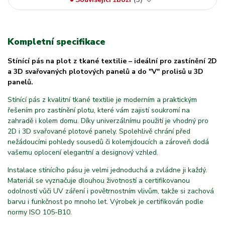
Kompletní specifikace
Stínící pás na plot z tkané textilie – ideální pro zastínění 2D
a 3D svařovaných plotových panelů a do "V" prolisů u 3D
panelů.
Stínící pás z kvalitní tkané textilie je moderním a praktickým
řešením pro zastínění plotu, které vám zajistí soukromí na
zahradě i kolem domu. Díky univerzálnímu použití je vhodný pro
2D i 3D svařované plotové panely. Spolehlivě chrání před
nežádoucími pohledy sousedů či kolemjdoucích a zároveň dodá
vašemu oplocení elegantní a designový vzhled.
Instalace stínícího pásu je velmi jednoduchá a zvládne ji každý.
Materiál se vyznačuje dlouhou životností a certifikovanou
odolností vůči UV záření i povětrnostním vlivům, takže si zachová
barvu i funkčnost po mnoho let. Výrobek je certifikován podle
normy ISO 105-B10.