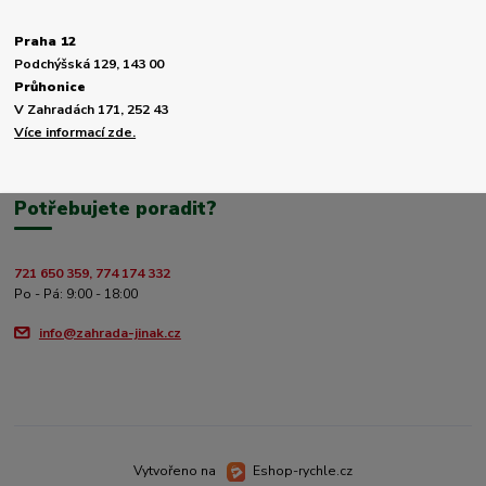
Praha 12
Podchýšská 129, 143 00
Průhonice
V Zahradách 171, 252 43
Více informací zde.
Potřebujete poradit?
721 650 359, 774 174 332
Po - Pá: 9:00 - 18:00
info@zahrada-jinak.cz
Vytvořeno na
Eshop-rychle.cz