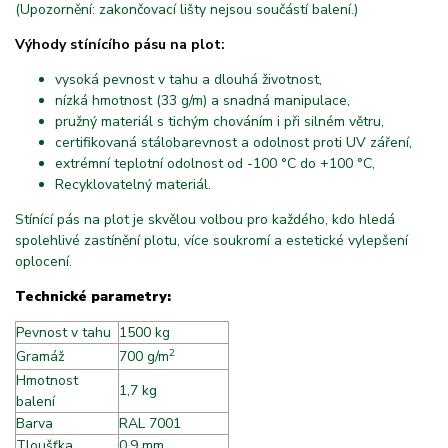
(Upozornění: zakončovací lišty nejsou součástí balení.)
Výhody stínícího pásu na plot:
vysoká pevnost v tahu a dlouhá životnost,
nízká hmotnost (33 g/m) a snadná manipulace,
pružný materiál s tichým chováním i při silném větru,
certifikovaná stálobarevnost a odolnost proti UV záření,
extrémní teplotní odolnost od -100 °C do +100 °C,
Recyklovatelný materiál.
Stínící pás na plot je skvělou volbou pro každého, kdo hledá
spolehlivé zastínění plotu, více soukromí a estetické vylepšení
oplocení.
Technické parametry:
Pevnost v tahu
1500 kg
2
Gramáž
700 g/m
Hmotnost
1,7 kg
balení
Barva
RAL 7001
Tloušťka
0,9 mm