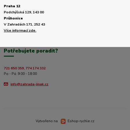
Praha 12
Podchýšská 129, 143 00
Průhonice
V Zahradách 171, 252 43
Více informací zde.
Potřebujete poradit?
721 650 359, 774 174 332
Po - Pá: 9:00 - 18:00
info@zahrada-jinak.cz
Vytvořeno na
Eshop-rychle.cz