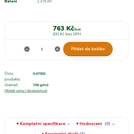
Balení
2.375 m²
763 Kč
/
bal
631 Kč
bez DPH
Přidat do košíku
Číslo
G47001
produktu:
Gramáž:
700 g/m2
Hlídat cenu / dostupnost
Kompletní specifikace
Hodnocení
0
Související zboží
3