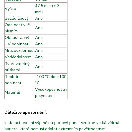
47,5 mm (± 3
Výška
mm)
Bezúdržbový
Ano
Odolnost vůči
Ano
plísním
Oboustranný
Ano
UV odolnost
Ano
Mrazuvzdornost
Ano
Voděodolnost
Ano
Tvarovatelný
Ano
nůžkami
A
Teplotní
-100 °C do +100
odolnost
°C
Vysokopevnostní
Materiál
f
polyester
Důležité upozornění:
Instalací textilní výplně na plotový panel vznikne velká větrná
bariéra, která nemusí odolat extrémním povětrnostním