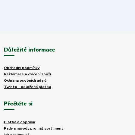
Důležité informace
Obchodní podmínky
Reklamace a vrácení zboží
Ochrana osobních údajů
Twisto - odložená platba
Přečtěte si
Platba a doprava
Rady a návody pro náš sortiment
Jak nakupovat