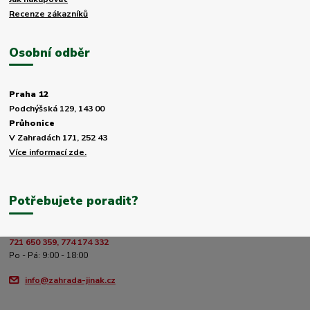
Recenze zákazníků
Osobní odběr
Praha 12
Podchýšská 129, 143 00
Průhonice
V Zahradách 171, 252 43
Více informací zde.
Potřebujete poradit?
721 650 359, 774 174 332
Po - Pá: 9:00 - 18:00
info@zahrada-jinak.cz