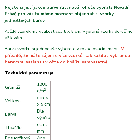
Nejste si jistí jakou barvu ratanové rohože vybrat? Nevadí.
Právě pro vás tu máme možnost objednat si vzorky
jednotlivých barev.
Každý vzorek má velikost cca 5 x 5 cm. Vybrané vzorky doručíme
až k vám.
Barvu vzorku si jednoduše vyberete v rozbalovacím menu.
V
případě, že máte zájem o více vzorků, tak každou vybranou
barevnou vatiantu vložte do košíku samostatně.
Technické parametry:
1300
Gramáž
2
g/m
cca 5
Velikost
x 5 cm
Dle
Barva
výběru
cca 2
Tloušťka
mm
Bezúdržbový
Ano