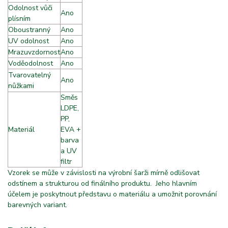
Odolnost vůči
Ano
plísním
Oboustranný
Ano
UV odolnost
Ano
Mrazuvzdornost
Ano
Voděodolnost
Ano
Tvarovatelný
Ano
nůžkami
A
Směs
LDPE,
PP,
Materiál
f
EVA +
barva
a UV
filtr
Vzorek se může v závislosti na výrobní šarži mírně odlišovat
odstínem a strukturou od finálního produktu. Jeho hlavním
účelem je poskytnout představu o materiálu a umožnit porovnání
barevných variant.