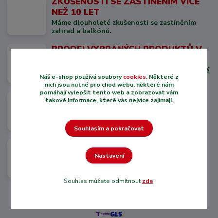
ZKUŠENOSTI SE ZASTÍNENÍM VÍCE
NEŽ 10 LET
Máme dlouholeté zkušenosti se zastíněním
zahrad a balkónů.
PRODEJ VYBRANÝCH PRODUKTŮ V
METRÁŽI
U nás si zakoupíte přesně takové množství jaké
Náš e-shop používá soubory
cookies
. Některé z
potřebujete.
nich jsou nutné pro chod webu, některé nám
pomáhají vylepšit tento web a zobrazovat vám
RECENZE ZÁKAZNÍKŮ KTEŘÍ U NÁS
takové informace, které vás nejvíce zajímají.
NAKOUPILI
Nejsme neznámý e-shop, máme historii.
Souhlasím a pokračovat
VYSOKÁ KVALITA PRODUKTŮ
Nastavení
Naše produkty jsou vyrobeny z kvalitních a UV
odolných materiálů.
Souhlas můžete odmítnout
zde
.