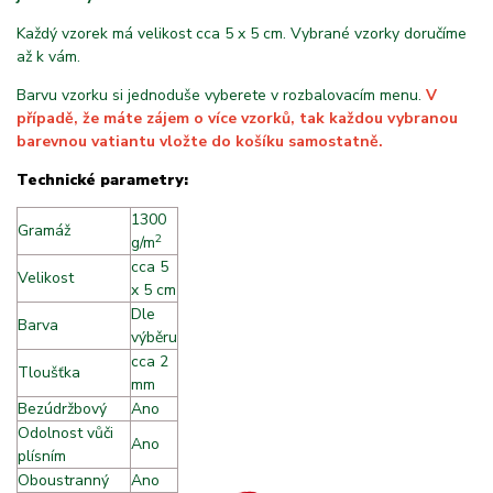
Každý vzorek má velikost cca 5 x 5 cm. Vybrané vzorky doručíme
až k vám.
Barvu vzorku si jednoduše vyberete v rozbalovacím menu.
V
případě, že máte zájem o více vzorků, tak každou vybranou
barevnou vatiantu vložte do košíku samostatně.
Technické parametry:
1300
Gramáž
2
g/m
cca 5
Velikost
x 5 cm
Dle
Barva
výběru
cca 2
Tloušťka
mm
Bezúdržbový
Ano
Odolnost vůči
Ano
plísním
Oboustranný
Ano