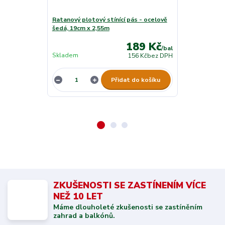
Ratanový plotový stínící pás - ocelově
Ratanový ploto
šedá, 19cm x 2,55m
šedá-tmavě š
189 Kč
/
bal
Skladem
Skladem
156 Kč
bez DPH
Přidat do košíku
ZKUŠENOSTI SE ZASTÍNENÍM VÍCE
NEŽ 10 LET
Máme dlouholeté zkušenosti se zastíněním
zahrad a balkónů.