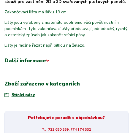
slouží pro zastínění 2D a 3D svařovaných plotových panelů.
Zakončovací lišta má šířku 19 cm.
Lišty jsou vyrobeny z materiálu odolnému vůči povětrnostním
podmínkám. Tyto zakončovací lišty představují jednoduchý, rychlý
a estetický způsob jak zakončit stínící pásy.
Lišty je možné řezat např. pilkou na železo.
Další informace
Zboží zařazeno v kategoriích
Stínící pásy
Potřebujete poradit s objednávkou?
721 650 359, 774 174 332