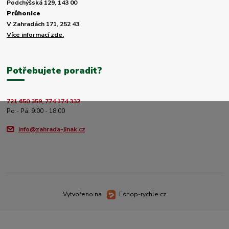
Podchýšská 129, 143 00
Průhonice
V Zahradách 171, 252 43
Více informací zde.
Potřebujete poradit?
721 650 359, 774 174 332
Po - Pá: 9:00 - 18:00
info@zahrada-jinak.cz
Vytvořeno na
Eshop-rychle.cz