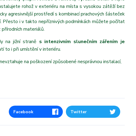
instalujete rohož v exteriéru na místa s vysokou zátěží bez
icky agresivnější prostředí s kombinací prachových šásteček
ší. Přesto i v takto nepříznivých podmínkách můžete počítat
z přírodních materiálů.
dy na jižní straně
s intenzivním slunečním zářením je
tí to i při umístění v interiéru.
 nevztahuje na poškození způsobené nesprávnou instalací,
Facebook
Twitter