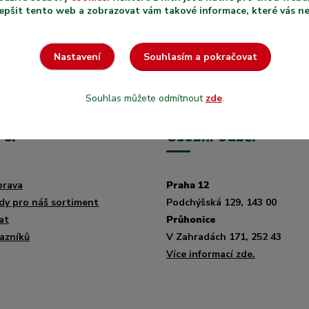
epšit tento web a zobrazovat vám takové informace, které vás nejv
Souhlasím a pokračovat
Nastavení
Souhlas můžete odmítnout
zde
.
 si
Osobní odběr
prava
Praha 12
dy pro náš sortiment
Podchýšská 129, 143 00
at
Průhonice
azníků
V Zahradách 171, 252 43
Více informací zde.