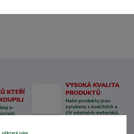
VYSOKÁ KVALITA
Ů KTEŘÍ
PRODUKTŮ
KOUPILI
Naše produkty jsou
vyrobeny z kvalitních a
ámý e-
UV odolných materiálů.
storii.
u, některé nám