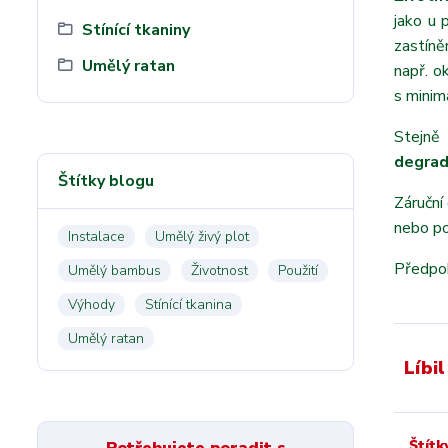
jako u 
Stínící tkaniny
zastíně
Umělý ratan
např. o
s minim
Stejně 
degrad
Štítky blogu
Záruční
nebo po
Instalace
Umělý živý plot
Předpo
Umělý bambus
Životnost
Použití
Výhody
Stínící tkanina
Umělý ratan
Líbil
Štítk