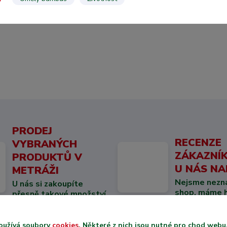
PRODEJ
RECENZE
VYBRANÝCH
ZÁKAZNÍK
PRODUKTŮ V
U NÁS NA
METRÁŽI
Nejsme nezn
U nás si zakoupíte
shop, máme hi
přesně takové množství
jaké potřebujete.
oužívá soubory
cookies
. Některé z nich jsou nutné pro chod web