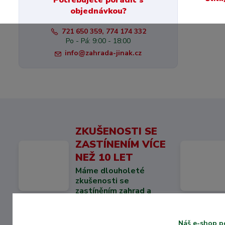
Potřebujete poradit s
objednávkou?
721 650 359, 774 174 332
Po - Pá: 9:00 - 18:00
info@zahrada-jinak.cz
ZKUŠENOSTI SE
ZASTÍNENÍM VÍCE
NEŽ 10 LET
Máme dlouholeté
zkušenosti se
zastíněním zahrad a
balkónů.
Náš e-shop p