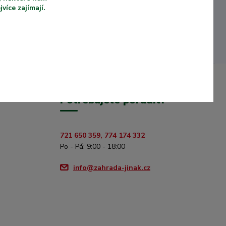
íce zajímají.
Potřebujete poradit?
721 650 359, 774 174 332
Po - Pá: 9:00 - 18:00
info@zahrada-jinak.cz