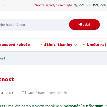
Nevíte si rady? Zavolejte.
721 650 359, 774
Hledat
mbusové rohože
Stínící tkaniny
Umělé rat
ost
tnost
Umělé bambusové rohože
04
2021
ost
umělých bambusových rohoží je
v porovnání s přírodními 