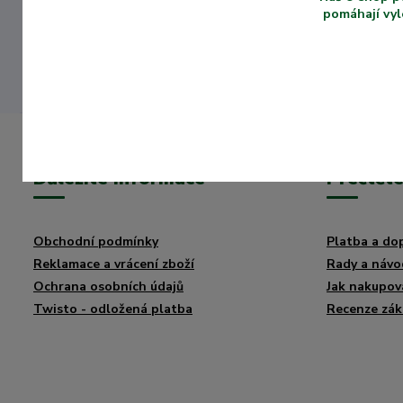
pomáhají vyl
Důležité informace
Přečtěte
Obchodní podmínky
Platba a do
Reklamace a vrácení zboží
Rady a návo
Ochrana osobních údajů
Jak nakupov
Twisto - odložená platba
Recenze zák