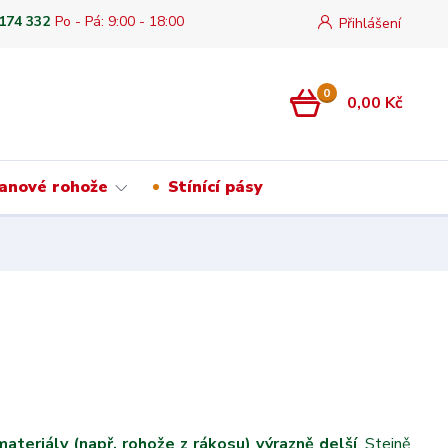
 174 332
Po - Pá: 9:00 - 18:00
Přihlášení
0
0,00 Kč
anové rohože
Stínící pásy
materiály (např. rohože z rákosu) výrazně delší
. Stejně