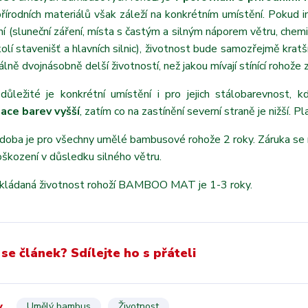
přírodních materiálů však záleží na konkrétním umístění. Pokud 
ní (sluneční záření, místa s častým a silným náporem větru, chem
kolí stavenišť a hlavních silnic), životnost bude samozřejmě krat
álně dvojnásobně delší životností, než jakou mívají stínící rohože 
důležité je konkrétní umístění i pro jejich stálobarevnost, k
ace barev vyšší
, zatím co na zastínění severní straně je nižší. Pla
 doba je pro všechny umělé bambusové rohože 2 roky. Záruka se
škození v důsledku silného větru.
kládaná životnost rohoží BAMBOO MAT je 1-3 roky.
 se článek? Sdílejte ho s přáteli
y
Umělý bambus
Životnost