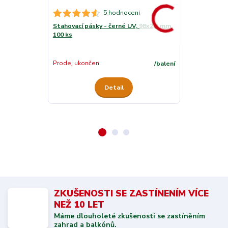
5 hodnocení
Stahovací pásky - černé UV, 98x2,5 mm,
Stahovací pás
100 ks
mm, 100 ks
Skladem
Prodej ukončen
/
balení
Detail
ZKUŠENOSTI SE ZASTÍNENÍM VÍCE
NEŽ 10 LET
Máme dlouholeté zkušenosti se zastíněním
zahrad a balkónů.