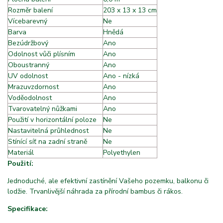
Rozměr balení
203 x 13 x 13 cm
Vícebarevný
Ne
Barva
Hnědá
Bezúdržbový
Ano
Odolnost vůči plísním
Ano
Oboustranný
Ano
UV odolnost
Ano - nízká
Mrazuvzdornost
Ano
Voděodolnost
Ano
Tvarovatelný nůžkami
Ano
Použití v horizontální poloze
d
Ne
Nastavitelná průhlednost
Ne
Stínící síť na zadní straně
Ne
Materiál
f
Polyethylen
Použití:
Jednoduché, ale efektivní zastínění Vašeho pozemku, balkonu či
lodžie. Trvanlivější náhrada za přírodní bambus či rákos.
Specifikace: