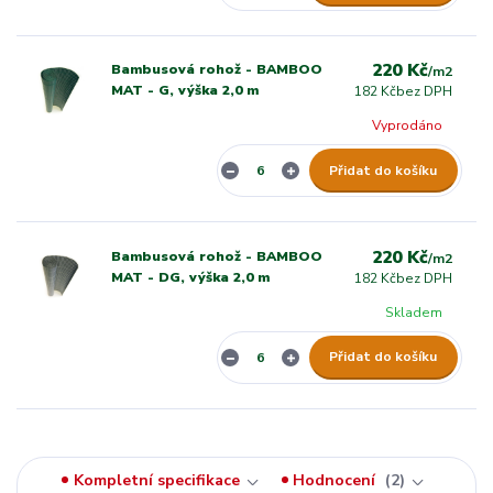
220 Kč
Bambusová rohož - BAMBOO
/
m2
MAT - G, výška 2,0 m
182 Kč
bez DPH
Vyprodáno
Přidat do košíku
220 Kč
Bambusová rohož - BAMBOO
/
m2
MAT - DG, výška 2,0 m
182 Kč
bez DPH
Skladem
Přidat do košíku
Kompletní specifikace
Hodnocení
2