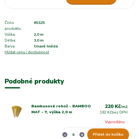
Číslo
65325
produktu:
Výška:
2,0 m
Délka:
3,0 m
Barva:
tmavě hnědá
Hlídat cenu / dostupnost
Podobné produkty
220 Kč
Bambusová rohož - BAMBOO
/
m2
MAT - Y, výška 2,0 m
182 Kč
bez DPH
Vyprodáno
Přidat do košíku