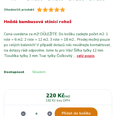
Ohodnotit produkt
Hnědá bambusová stínící rohož
Cena uvedena za m2! DŮLEŽITÉ: Do košíku zadejte počet m2: 1
role = 6 m2, 2 role = 12 m2, 3 role = 18 m2... Prodej možný pouze
po celých baleních! V případě dotazů nás neváhejte kontaktovat,
na dotazy rádi odpovíme. Jsme tu pro Vás! Šířka tyčky 12 mm
Tloušťka tyčky 3 mm Tvar tyčky Čočkovitý ...
celý popis
Dostupnost
Skladem
220 Kč
/
m2
182 Kč
bez DPH
Přidat do košíku