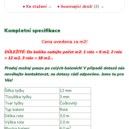
Ke stažení
Související zboží
3
Kompletní specifikace
Cena uvedena za m2!
DŮLEŽITÉ: Do košíku zadejte počet m2: 1 role = 6 m2, 2 role
= 12 m2, 3 role = 18 m2...
Prodej možný pouze po celých baleních! V případě dotazů nás
neváhejte kontaktovat, na dotazy rádi odpovíme. Jsme tu pro
Vás!
Šířka tyčky
12 mm
Tloušťka tyčky
3 mm
Tvar tyčky
Čočkovitý
Typ balení
Role
Délka role
3,0 m
Výška role
2,0 m
2
Plocha balení
6,0 m