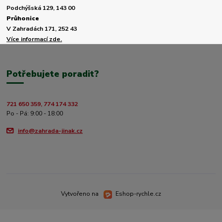
Podchýšská 129, 143 00
Průhonice
V Zahradách 171, 252 43
Více informací zde.
Potřebujete poradit?
721 650 359, 774 174 332
Po - Pá: 9:00 - 18:00
info@zahrada-jinak.cz
Vytvořeno na
Eshop-rychle.cz