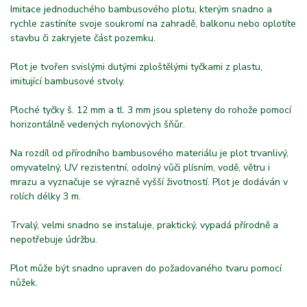
Imitace jednoduchého bambusového plotu, kterým snadno a
rychle zastíníte svoje soukromí na zahradě, balkonu nebo oplotíte
stavbu či zakryjete část pozemku.
Plot je tvořen svislými dutými zploštělými tyčkami z plastu,
imitující bambusové stvoly.
Ploché tyčky š. 12 mm a tl. 3 mm jsou spleteny do rohože pomocí
horizontálně vedených nylonových šňůr.
Na rozdíl od přírodního bambusového materiálu je plot trvanlivý,
omyvatelný, UV rezistentní, odolný vůči plísním, vodě, větru i
mrazu a vyznačuje se výrazně vyšší životností. Plot je dodáván v
rolích délky 3 m.
Trvalý, velmi snadno se instaluje, praktický, vypadá přírodně a
nepotřebuje údržbu.
Plot může být snadno upraven do požadovaného tvaru pomocí
nůžek.