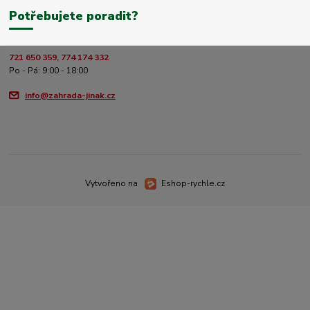
Potřebujete poradit?
721 650 359, 774 174 332
Po - Pá: 9:00 - 18:00
info@zahrada-jinak.cz
Vytvořeno na
Eshop-rychle.cz