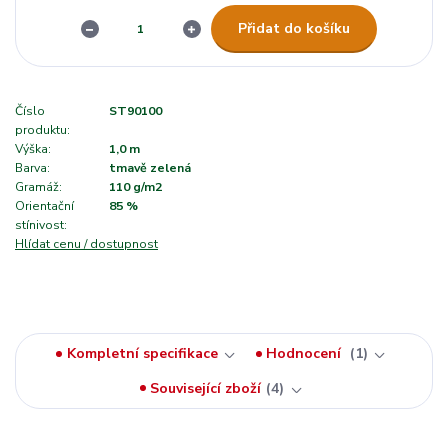
Přidat do košíku
Číslo
ST90100
produktu:
Výška:
1,0 m
Barva:
tmavě zelená
Gramáž:
110 g/m2
Orientační
85 %
stínivost:
Hlídat cenu / dostupnost
Kompletní specifikace
Hodnocení
1
Související zboží
4