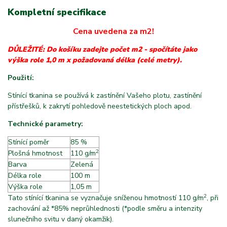
Kompletní specifikace
Cena uvedena za m2!
DŮLEŽITÉ: Do košíku zadejte počet m2 - spočítáte jako
výška role 1,0 m x požadovaná délka (celé metry).
Použití:
Stínící tkanina se používá k zastínění Vašeho plotu, zastínění
přístřešků, k zakrytí pohledově neestetických ploch apod.
Technické parametry:
Stínící poměr
85 %
2
Plošná hmotnost
m
110 g/m
Barva
Zelená
Délka role
100 m
Výška role
1,05 m
2
Tato stínící tkanina se vyznačuje sníženou hmotností 110 g/m
, při
zachování až *85% neprůhlednosti (*podle směru a intenzity
slunečního svitu v daný okamžik).