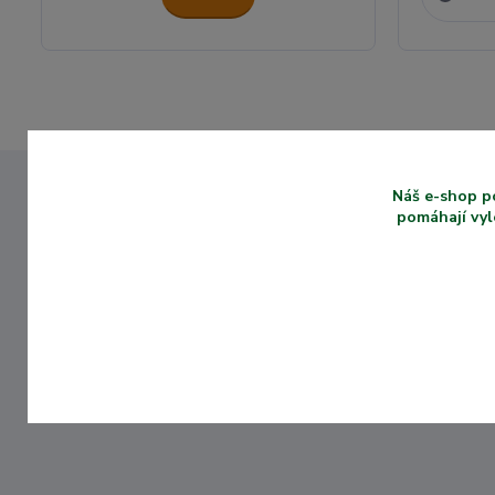
Náš e-shop p
pomáhají vyl
ZKUŠENOSTI SE
ZASTÍNENÍM VÍCE
NEŽ 10 LET
Máme dlouholeté
zkušenosti se
zastíněním zahrad a
balkónů.