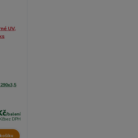
 290x3,5
Kč
/
balení
Kč
bez DPH
 košíku