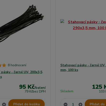
8 hodnocení
Stahovací pásky - černé UV,
mm, 100 ks
 pásky - černé UV, 200x3,5
s
95 Kč
125 
/
balení
Skladem
79 Kč
bez DPH
103 
Přidat do košíku
Přidat do