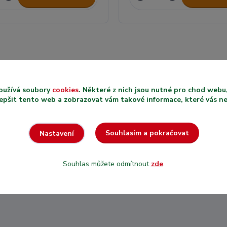
oužívá soubory
cookies
. Některé z nich jsou nutné pro chod web
PRODEJ
epšit tento web a zobrazovat vám takové informace, které vás nejv
RECENZE
VYBRANÝCH
ZÁKAZNÍK
PRODUKTŮ V
Souhlasím a pokračovat
Nastavení
U NÁS NA
METRÁŽI
Nejsme nezn
U nás si zakoupíte
shop, máme hi
přesně takové množství
Souhlas můžete odmítnout
zde
.
jaké potřebujete.