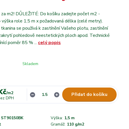
 za m2! DŮLEŽITÉ: Do košíku zadejte počet m2 -
o výška role 1,5 m x požadovaná délka (celé metry).
cí tkanina se používá k zastínění Vašeho plotu, zastínění
 zakrytí pohledově neestetických ploch apod. Technické
ínící poměr 85 % ...
celý popis
Skladem
Kč
/
m2
Přidat do košíku
bez DPH
ST90150BK
Výška:
1,5 m
t
Gramáž:
110 g/m2