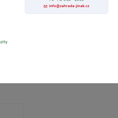
info@zahrada-jinak.cz
zity