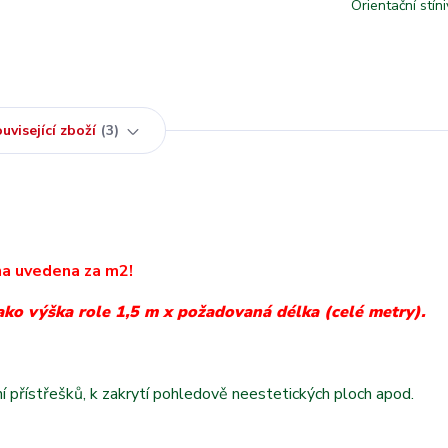
Orientační stíni
uvisející zboží
3
a uvedena za m2!
ako výška role 1,5 m x požadovaná délka (celé metry).
ění přístřešků, k zakrytí pohledově neestetických ploch apod.