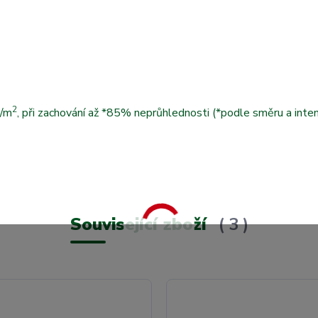
2
g/m
, při zachování až *85% neprůhlednosti (*podle směru a inten
Související zboží
3