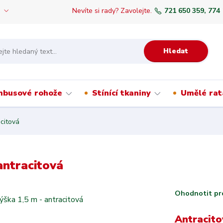
Nevíte si rady? Zavolejte.
721 650 359, 774
Hledat
mbusové rohože
Stínící tkaniny
Umělé rat
acitová
antracitová
Ohodnotit pr
Antracito