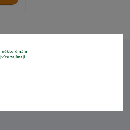
u, některé nám
íce zajímají.
VYSOKÁ KVALITA
Ů KTEŘÍ
PRODUKTŮ
KOUPILI
Naše produkty jsou
vyrobeny z kvalitních a
ámý e-
UV odolných materiálů.
storii.