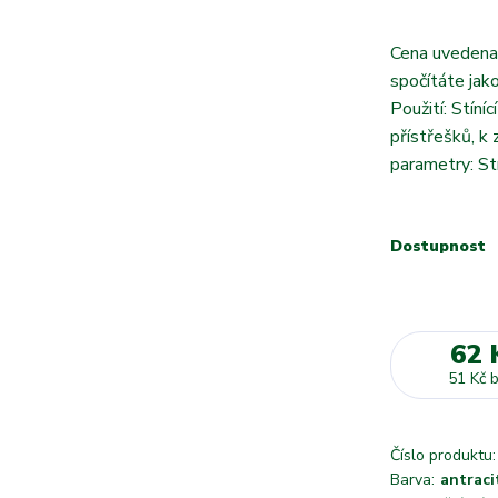
Cena uvedena
spočítáte jak
Použití: Stíní
přístřešků, k
parametry: St
Dostupnost
62 
51 Kč
Číslo produktu:
Barva:
antraci