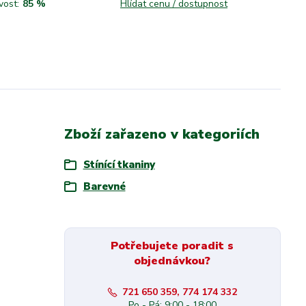
vost:
85 %
Hlídat cenu / dostupnost
Zboží zařazeno v kategoriích
Stínící tkaniny
Barevné
Potřebujete poradit s
objednávkou?
721 650 359, 774 174 332
Po - Pá: 9:00 - 18:00