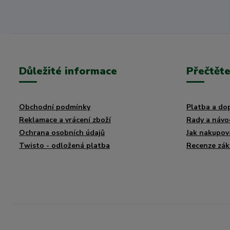
Důležité informace
Přečtěte
Obchodní podmínky
Platba a do
Reklamace a vrácení zboží
Rady a návo
Ochrana osobních údajů
Jak nakupov
Twisto - odložená platba
Recenze zák