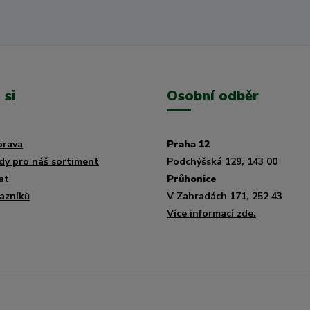
 si
Osobní odběr
prava
Praha 12
dy pro náš sortiment
Podchýšská 129, 143 00
at
Průhonice
azníků
V Zahradách 171, 252 43
Více informací zde.