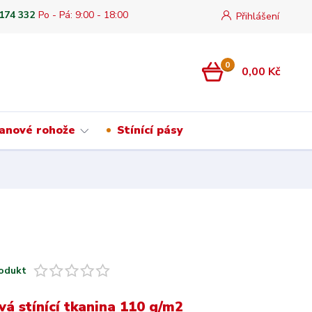
 174 332
Po - Pá: 9:00 - 18:00
Přihlášení
0
0,00 Kč
anové rohože
Stínící pásy
odukt
vá stínící tkanina 110 g/m2