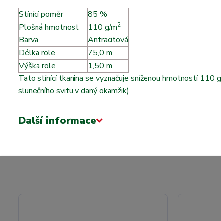
Stínící poměr
85 %
2
Plošná hmotnost
m
110 g/m
Barva
Antracitová
Délka role
75,0 m
Výška role
1,50 m
Tato stínící tkanina se vyznačuje sníženou hmotností 110 
slunečního svitu v daný okamžik).
Další informace