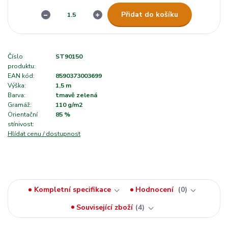
Přidat do košíku
Číslo
ST90150
produktu:
EAN kód:
8590373003699
Výška:
1,5 m
Barva:
tmavě zelená
Gramáž:
110 g/m2
Orientační
85 %
stínivost:
Hlídat cenu / dostupnost
Kompletní specifikace
Hodnocení
0
Související zboží
4