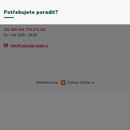
Potřebujete poradit?
721 650 359, 774 174 332
Po - Pá: 9:00 - 18:00
info@zahrada-jinak.cz
Vytvořeno na
Eshop-rychle.cz