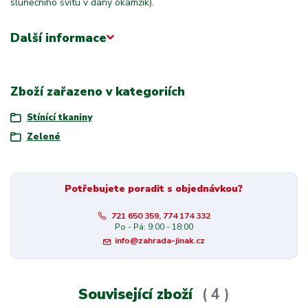
slunečního svitu v daný okamžik).
Další informace
Zboží zařazeno v kategoriích
Stínící tkaniny
Zelené
Potřebujete poradit s objednávkou?
721 650 359, 774 174 332
Po - Pá: 9:00 - 18:00
info@zahrada-jinak.cz
Související zboží
4