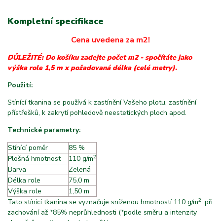
Kompletní specifikace
Cena uvedena za m2!
DŮLEŽITÉ: Do košíku zadejte počet m2 - spočítáte jako
výška role 1,5 m x požadovaná délka (celé metry).
Použití:
Stínící tkanina se používá k zastínění Vašeho plotu, zastínění
přístřešků, k zakrytí pohledově neestetických ploch apod.
Technické parametry:
Stínící poměr
85 %
2
Plošná hmotnost
m
110 g/m
Barva
Zelená
Délka role
75,0 m
Výška role
1,50 m
2
Tato stínící tkanina se vyznačuje sníženou hmotností 110 g/m
, při
zachování až *85% neprůhlednosti (*podle směru a intenzity