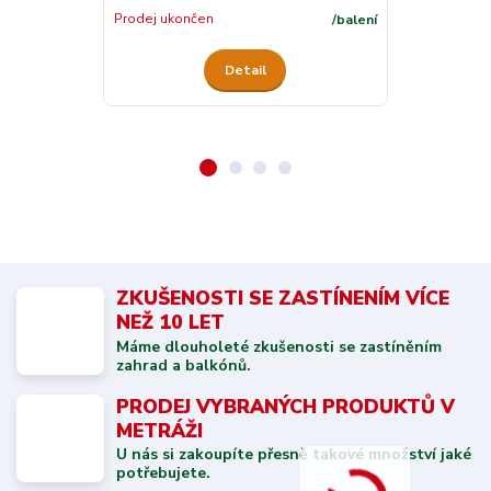
Skladem
Prodej ukončen
/
balení
Detail
ZKUŠENOSTI SE ZASTÍNENÍM VÍCE
NEŽ 10 LET
Máme dlouholeté zkušenosti se zastíněním
zahrad a balkónů.
PRODEJ VYBRANÝCH PRODUKTŮ V
METRÁŽI
U nás si zakoupíte přesně takové množství jaké
potřebujete.