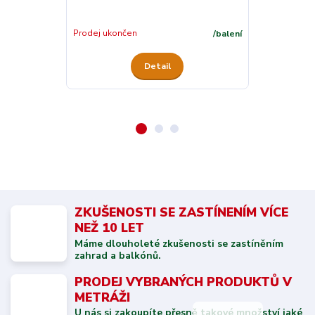
Skladem
Prodej ukončen
/
balení
Detail
ZKUŠENOSTI SE ZASTÍNENÍM VÍCE
NEŽ 10 LET
Máme dlouholeté zkušenosti se zastíněním
zahrad a balkónů.
PRODEJ VYBRANÝCH PRODUKTŮ V
METRÁŽI
U nás si zakoupíte přesně takové množství jaké