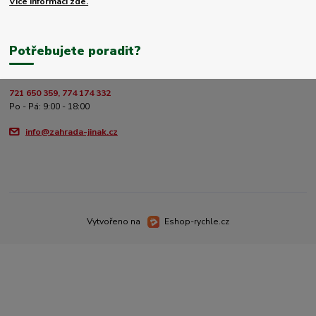
Více informací zde.
Potřebujete poradit?
721 650 359, 774 174 332
Po - Pá: 9:00 - 18:00
info@zahrada-jinak.cz
Vytvořeno na
Eshop-rychle.cz