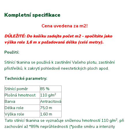
Kompletní specifikace
Cena uvedena za m2!
DŮLEŽITÉ: Do košíku zadejte počet m2 - spočítáte jako
výška role 1,6 m x požadovaná délka (celé metry).
Použití:
Stínící tkanina se používá k zastínění Vašeho plotu, zastínění
přístřešků, k zakrytí pohledově neestetických ploch apod.
Technické parametry:
Stínící poměr
85 %
2
Plošná hmotnost
m
110 g/m
Barva
Antracitová
Délka role
75,0 m
Výška role
1,60 m
2
Tato stínící tkanina se vyznačuje sníženou hmotností 110 g/m
, při
zachování až *85% neprůhlednosti (*podle směru a intenzity