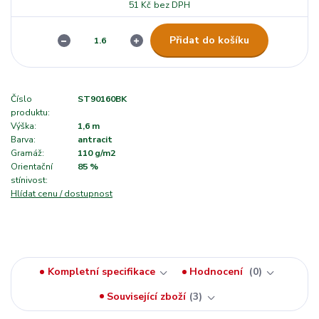
51 Kč
bez DPH
Přidat do košíku
Číslo
ST90160BK
produktu:
Výška:
1,6 m
Barva:
antracit
Gramáž:
110 g/m2
Orientační
85 %
stínivost:
Hlídat cenu / dostupnost
Kompletní specifikace
Hodnocení
0
Související zboží
3