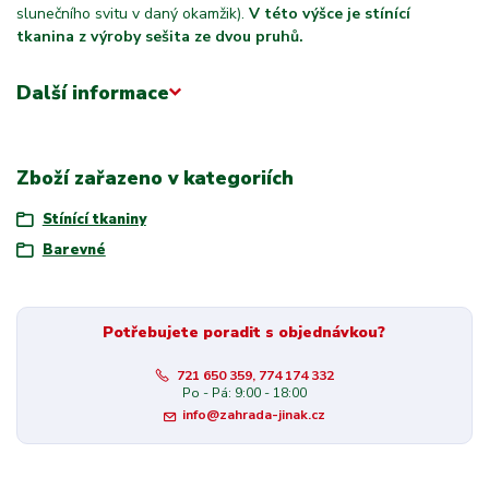
slunečního svitu v daný okamžik).
V této výšce je stínící
tkanina z výroby sešita ze dvou pruhů.
Další informace
Zboží zařazeno v kategoriích
Stínící tkaniny
Barevné
Potřebujete poradit s objednávkou?
721 650 359, 774 174 332
Po - Pá: 9:00 - 18:00
info@zahrada-jinak.cz