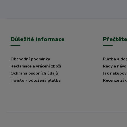
Důležité informace
Přečtěte
Obchodní podmínky
Platba a do
Reklamace a vrácení zboží
Rady a návo
Ochrana osobních údajů
Jak nakupov
Twisto - odložená platba
Recenze zák