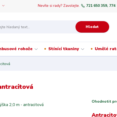
Nevíte si rady? Zavolejte.
721 650 359, 774
Hledat
mbusové rohože
Stínící tkaniny
Umělé rat
acitová
antracitová
Ohodnotit pr
Antracito