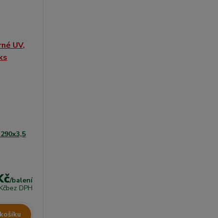
 290x3,5
Kč
/
balení
Kč
bez DPH
 košíku