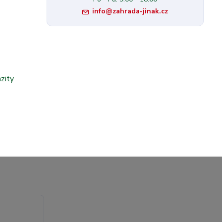
info@zahrada-jinak.cz
zity