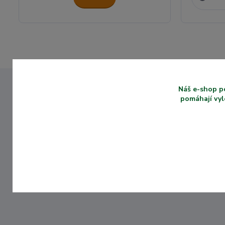
Náš e-shop p
pomáhají vyl
ZKUŠENOSTI SE
ZASTÍNENÍM VÍCE
NEŽ 10 LET
Máme dlouholeté
zkušenosti se
zastíněním zahrad a
balkónů.