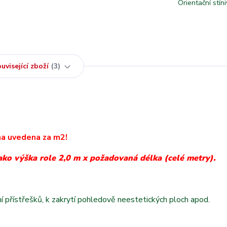
Orientační stíni
uvisející zboží
3
a uvedena za m2!
ako výška role 2,0 m x požadovaná délka (celé metry).
ění přístřešků, k zakrytí pohledově neestetických ploch apod.