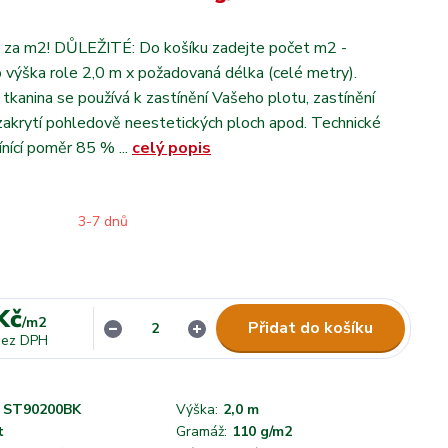
 za m2! DŮLEŽITÉ: Do košíku zadejte počet m2 -
o výška role 2,0 m x požadovaná délka (celé metry).
cí tkanina se používá k zastínění Vašeho plotu, zastínění
 zakrytí pohledově neestetických ploch apod. Technické
ínící poměr 85 % ...
celý popis
3-7 dnů
Kč
/
m2
Přidat do košíku
bez DPH
ST90200BK
Výška:
2,0 m
t
Gramáž:
110 g/m2