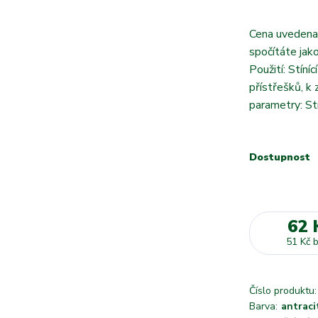
Cena uvedena
spočítáte jak
Použití: Stíní
přístřešků, k
parametry: St
Dostupnost
62 
51 Kč
Číslo produktu:
Barva:
antraci