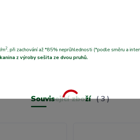
2
g/m
, při zachování až *85% neprůhlednosti (*podle směru a inten
tkanina z výroby sešita ze dvou pruhů.
Související zboží
3