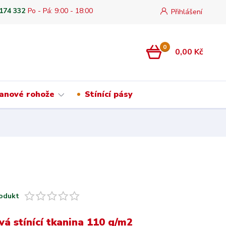
 174 332
Po - Pá: 9:00 - 18:00
Přihlášení
0
0,00 Kč
anové rohože
Stínící pásy
odukt
vá stínící tkanina 110 g/m2