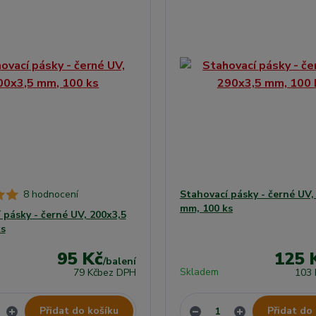
8 hodnocení
Stahovací pásky - černé UV,
mm, 100 ks
 pásky - černé UV, 200x3,5
s
95 Kč
125 
/
balení
Skladem
79 Kč
bez DPH
103 
Přidat do košíku
Přidat do