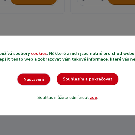
oužívá soubory
cookies
. Některé z nich jsou nutné pro chod web
PRODEJ
epšit tento web a zobrazovat vám takové informace, které vás nejv
RECENZE
VYBRANÝCH
ZÁKAZNÍK
PRODUKTŮ V
Souhlasím a pokračovat
Nastavení
U NÁS NA
METRÁŽI
Nejsme nezn
U nás si zakoupíte
shop, máme hi
přesně takové množství
Souhlas můžete odmítnout
zde
.
jaké potřebujete.