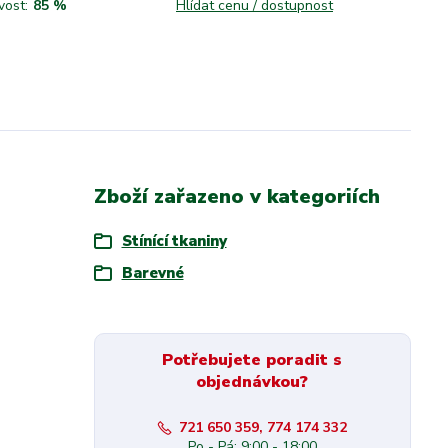
vost:
85 %
Hlídat cenu / dostupnost
Zboží zařazeno v kategoriích
Stínící tkaniny
Barevné
Potřebujete poradit s
objednávkou?
721 650 359, 774 174 332
Po - Pá: 9:00 - 18:00