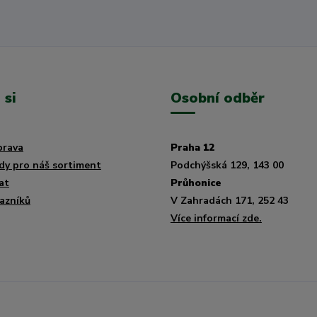
 si
Osobní odběr
prava
Praha 12
dy pro náš sortiment
Podchýšská 129, 143 00
at
Průhonice
azníků
V Zahradách 171, 252 43
Více informací zde.