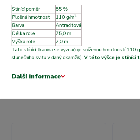
Stínící poměr
85 %
2
Plošná hmotnost
m
110 g/m
Barva
Antracitová
Délka role
75,0 m
Výška role
2,0 m
Tato stínící tkanina se vyznačuje sníženou hmotností 110 
slunečního svitu v daný okamžik).
V této výšce je stínící 
Další informace