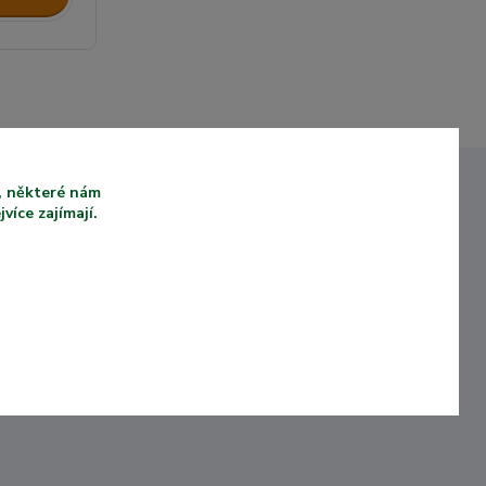
u, některé nám
íce zajímají.
VYSOKÁ KVALITA
Ů KTEŘÍ
PRODUKTŮ
KOUPILI
Naše produkty jsou
vyrobeny z kvalitních a
ámý e-
UV odolných materiálů.
storii.