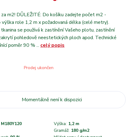
 za m2! DŮLEŽITÉ: Do košíku zadejte počet m2 -
o výška role 1,2 m x požadovaná délka (celé metry).
cí tkanina se používá k zastínění Vašeho plotu, zastínění
 zakrytí pohledově neestetických ploch apod. Technické
ínící poměr 90 % ...
celý popis
Prodej ukončen
Momentálně není k dispozici
M180Y120
Výška:
1,2 m
Gramáž:
180 g/m2