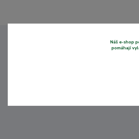
Náš e-shop p
ZKUŠENOSTI SE
pomáhají vyl
ZASTÍNENÍM VÍCE
NEŽ 10 LET
Máme dlouholeté
zkušenosti se
zastíněním zahrad a
balkónů.