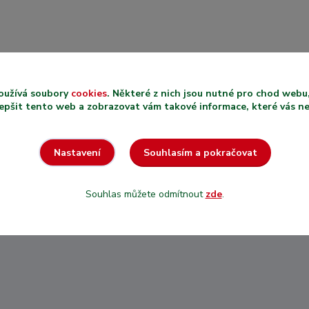
oužívá soubory
cookies
. Některé z nich jsou nutné pro chod web
PRODEJ
epšit tento web a zobrazovat vám takové informace, které vás nejv
RECENZE
VYBRANÝCH
ZÁKAZNÍK
PRODUKTŮ V
U NÁS NA
METRÁŽI
Souhlasím a pokračovat
Nastavení
Nejsme nezn
U nás si zakoupíte
shop, máme hi
přesně takové množství
Souhlas můžete odmítnout
zde
.
jaké potřebujete.