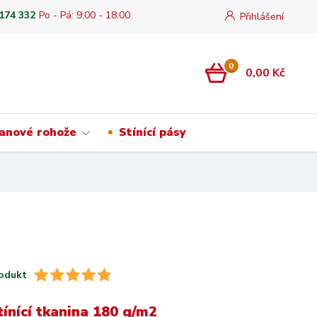
 174 332
Po - Pá: 9:00 - 18:00
Přihlášení
0
0,00 Kč
anové rohože
Stínící pásy
odukt
tínící tkanina 180 g/m2