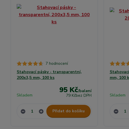
7 hodnocení
Stahovací pásky - transparentní,
Stahovací
200x3,5 mm, 100 ks
mm, 100 k
95 Kč
/
balení
Skladem
Skladem
79 Kč
bez DPH
Přidat do košíku