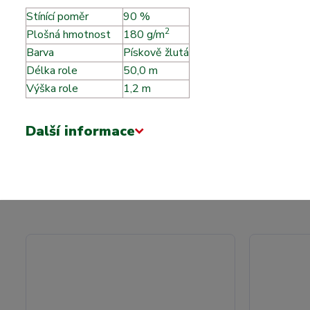
Stínící poměr
90 %
2
Plošná hmotnost
m
180 g/m
Barva
Pískově žlutá
Délka role
50,0 m
Výška role
1,2 m
Další informace