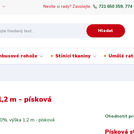
Nevíte si rady? Zavolejte.
721 650 359, 774
Hledat
mbusové rohože
Stínící tkaniny
Umělé rat
1,2 m - písková
Ohodnotit pr
Písková s