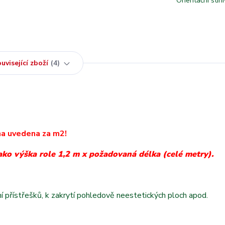
Orientační stíni
uvisející zboží
4
a uvedena za m2!
ako výška role 1,2 m x požadovaná délka (celé metry).
ění přístřešků, k zakrytí pohledově neestetických ploch apod.