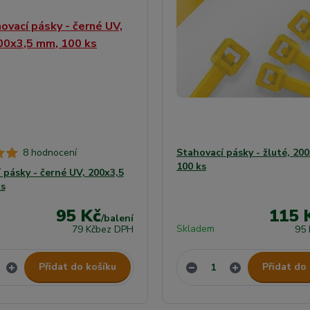
8 hodnocení
Stahovací pásky - žluté, 20
100 ks
 pásky - černé UV, 200x3,5
s
95 Kč
115 
/
balení
Skladem
79 Kč
bez DPH
95 
Přidat do košíku
Přidat do