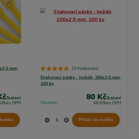
0x3,5 mm,
23 hodnocení
Stahovací pásky - hnědé, 200x2,5 mm,
100 ks
Kč
80 Kč
/
balení
/
balení
Skladem
Kč
bez DPH
66 Kč
bez DPH
 košíku
Přidat do košíku