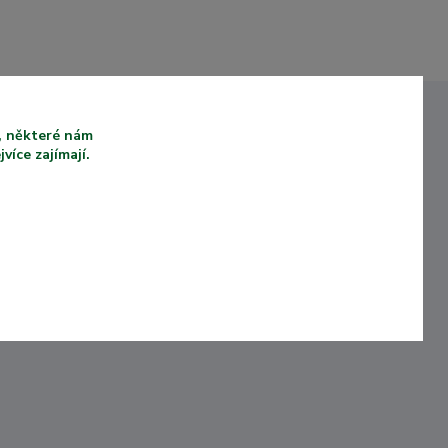
u, některé nám
íce zajímají.
VYSOKÁ KVALITA
Ů KTEŘÍ
PRODUKTŮ
KOUPILI
Naše produkty jsou
vyrobeny z kvalitních a
ámý e-
UV odolných materiálů.
storii.