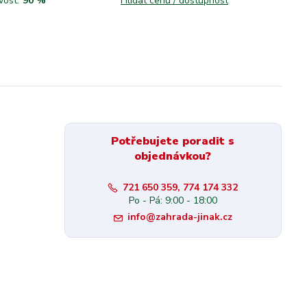
vost:
90 %
Hlídat cenu / dostupnost
Potřebujete poradit s
objednávkou?
721 650 359, 774 174 332
Po - Pá: 9:00 - 18:00
info@zahrada-jinak.cz