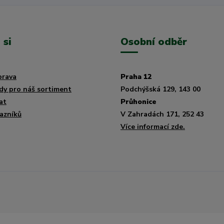
 si
Osobní odběr
prava
Praha 12
dy pro náš sortiment
Podchýšská 129, 143 00
at
Průhonice
azníků
V Zahradách 171, 252 43
Více informací zde.