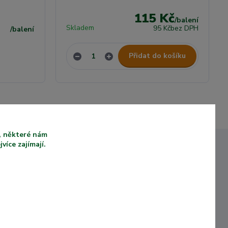
115 Kč
/
balení
Skladem
95 Kč
bez DPH
/
balení
Přidat do košíku
u, některé nám
íce zajímají.
VYSOKÁ KVALITA
Ů KTEŘÍ
PRODUKTŮ
KOUPILI
Naše produkty jsou
vyrobeny z kvalitních a
ámý e-
UV odolných materiálů.
storii.