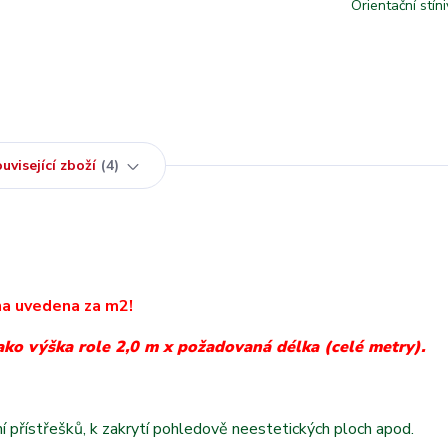
Orientační stíni
uvisející zboží
4
a uvedena za m2!
ako výška role 2,0 m x požadovaná délka (celé metry).
ění přístřešků, k zakrytí pohledově neestetických ploch apod.