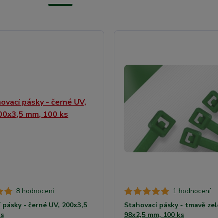
8 hodnocení
1 hodnocení
 pásky - černé UV, 200x3,5
Stahovací pásky - tmavě zel
s
98x2,5 mm, 100 ks