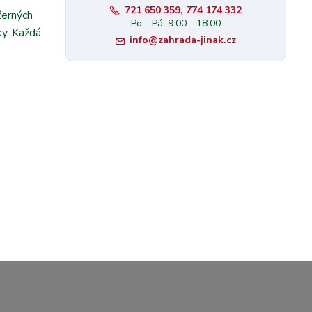
721 650 359, 774 174 332
černých
Po - Pá: 9:00 - 18:00
ky. Každá
info@zahrada-jinak.cz