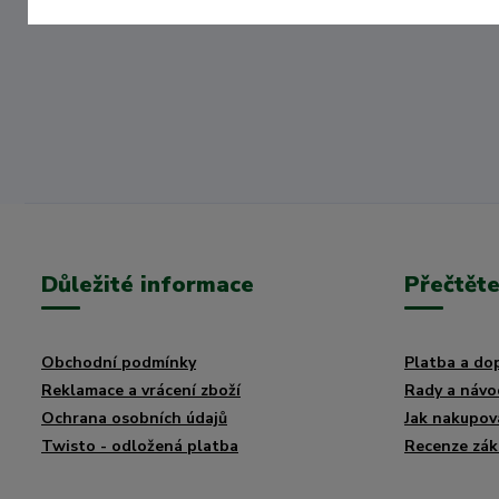
balkónů.
Důležité informace
Přečtěte
Obchodní podmínky
Platba a do
Reklamace a vrácení zboží
Rady a návo
Ochrana osobních údajů
Jak nakupov
Twisto - odložená platba
Recenze zák