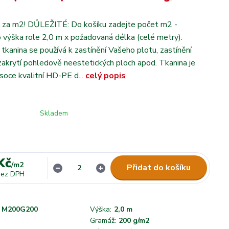
 za m2! DŮLEŽITÉ: Do košíku zadejte počet m2 -
o výška role 2,0 m x požadovaná délka (celé metry).
cí tkanina se používá k zastínění Vašeho plotu, zastínění
 zakrytí pohledově neestetických ploch apod. Tkanina je
soce kvalitní HD-PE d...
celý popis
Skladem
Kč
/
m2
Přidat do košíku
bez DPH
M200G200
Výška:
2,0 m
Gramáž:
200 g/m2