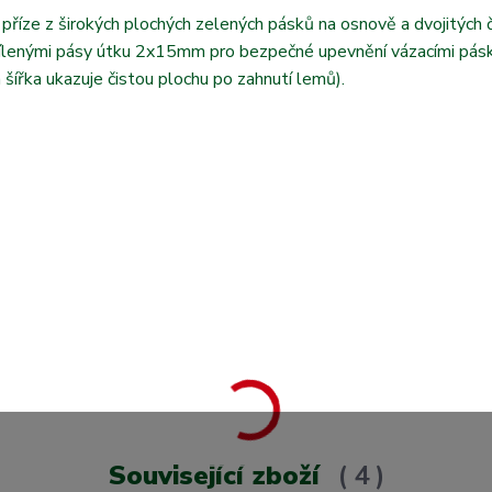
příze z širokých plochých zelených pásků na osnově a dvojitých 
zesílenými pásy útku 2x15mm pro bezpečné upevnění vázacími pás
 šířka ukazuje čistou plochu po zahnutí lemů).
Související zboží
4