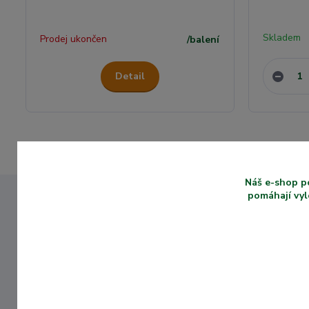
Skladem
Prodej ukončen
/
balení
Detail
Náš e-shop p
pomáhají vyl
ZKUŠENOSTI SE
ZASTÍNENÍM VÍCE
NEŽ 10 LET
Máme dlouholeté
zkušenosti se
zastíněním zahrad a