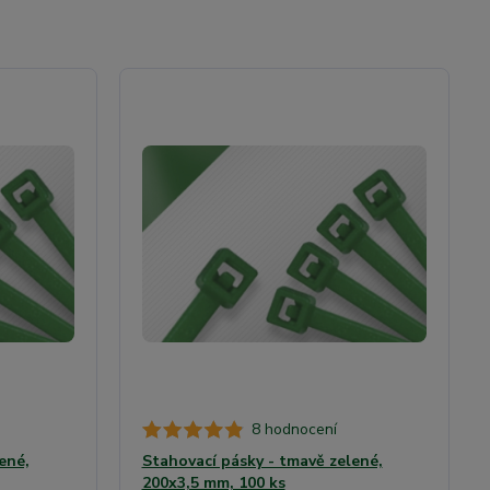
8 hodnocení
ené,
Stahovací pásky - tmavě zelené,
200x3,5 mm, 100 ks