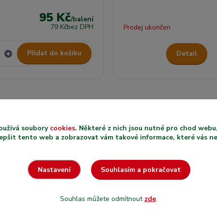
95 Kč
/
balení
79 Kč
bez DPH
Prodej ukončen
Přidat do košíku
Detail
oužívá soubory
cookies
. Některé z nich jsou nutné pro chod web
epšit tento web a zobrazovat vám takové informace, které vás nejv
PRODEJ
RECENZE
VYBRANÝCH
Souhlasím a pokračovat
Nastavení
ZÁKAZNÍK
PRODUKTŮ V
U NÁS NA
METRÁŽI
Souhlas můžete odmítnout
zde
.
Nejsme nezn
U nás si zakoupíte
shop, máme hi
přesně takové množství