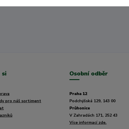
jaké potřebujete.
 si
Osobní odběr
prava
Praha 12
dy pro náš sortiment
Podchýšská 129, 143 00
at
Průhonice
azníků
V Zahradách 171, 252 43
Více informací zde.