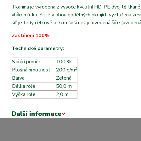
Tkanina je vyrobena z vysoce kvalitní HD-PE dvojitě tkané 
vláken útku. Síť je v obou podélných okrajích vyztužena 
síť je tedy celkově o 3cm širší než je uvedená šíře (uvedená
Zastínění 100%
Technické parametry:
Stínící poměr
100 %
2
Plošná hmotnost
m
200 g/m
Barva
Zelená
Délka role
50,0 m
Výška role
2,0 m
Další informace