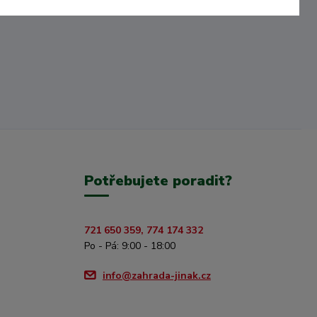
Potřebujete poradit?
721 650 359, 774 174 332
Po - Pá: 9:00 - 18:00
info@zahrada-jinak.cz