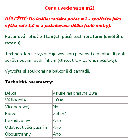
Cena uvedena za m2!
DŮLEŽITÉ: Do košíku zadejte počet m2 - spočítáte jako
výška role 1,0 m x požadovaná délka (celé metry).
Ratanová rohož z tkaných pásů technoratanu (umělého
ratanu).
Technoratan se vyznačuje vysokou pevností a odolností proti
povětrnostním podmínkám (vlhkost, UV záření, nečistoty).
Vytvořte si soukromí na balkoně či zahradě.
Technické parametry:
Délka
v kuse maximálně 20m
Výška role
1,0 m
Vícebarevný
Ne
Barva
Zelená
Bezúdržbový
Ano
Odolnost vůči plísním
Ano
Oboustranný
Ano