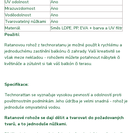
UV odolnost
Ano
Mrazuvzdornost
Ano
Voděodolnost
Ano
Tvarovatelný nůžkami
A
Ano
Materiál
f
Směs LDPE, PP, EVA + barva a UV filtr
Použití:
Ratanovou rohož z technoratanu je možné použít k rychlému a
jednoduchému zastínění balkónu či zahrady. Vaší kreativitě se
však meze nekladou - rohožemi můžete potahnout nábytek či
květináče a zútulnit si tak váš balkón či terasu.
Specifikace:
Technorattan se vyznačuje vysokou pevností a odolností proti
povětrnostním podmínkám. Jeho údržba je velmi snadná - rohož je
jednoduše omyvatelná vodou.
Ratanové rohože se dají dělit a tvarovat do požadovaných
tvarů, a to jednoduše nůžkami.