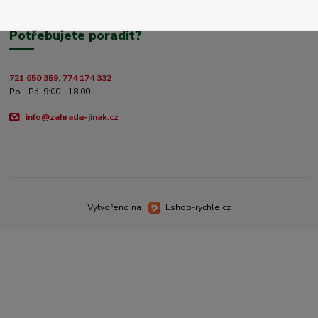
Potřebujete poradit?
721 650 359, 774 174 332
Po - Pá: 9:00 - 18:00
info@zahrada-jinak.cz
Vytvořeno na
Eshop-rychle.cz