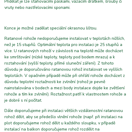
Přidělat je lze stahovacími páskami, vázacím drátkem, šrouby či
vruty nebo nastřelovacími sponami.
Konce je možné zadělat speciální okrasnou lištou.
Ratanové rohože nedoporučujeme instalovat v teplotách nižších,
než je 15 stupňů. Optimální teplota pro instalaci je 25 stupňů a
více. U ratanových rohoží v závislosti na teplotě může docházet
ke smršťování (nízké teploty, teploty pod bodem mrazu) a k
roztahování (vyšší teploty, přímé sluneční záření). Z tohoto
důvodu je doporučováno ratanovou rohož instalovat ve vyšších
teplotách. V opačném případě může při ohřátí rohože docházet z
důvodu teplotní roztažnosti ke zvlnění (rohož je pevně
nainstalována v bodech a mezi body instalace dojde ke zvětšení
rohože a tím ke zvlnění). Roztažnost patří k vlastnostem rohože a
je dobré s ní počítat.
Dále doporučujeme při instalaci větších vzdálenostní ratanovou
rohož dělit, aby se předešlo vlnění rohože (např. při instalaci na
plot doporučujeme rohož dělit u každého sloupku, v případě
instalací na balkon doporučujeme rohož rozdělit na