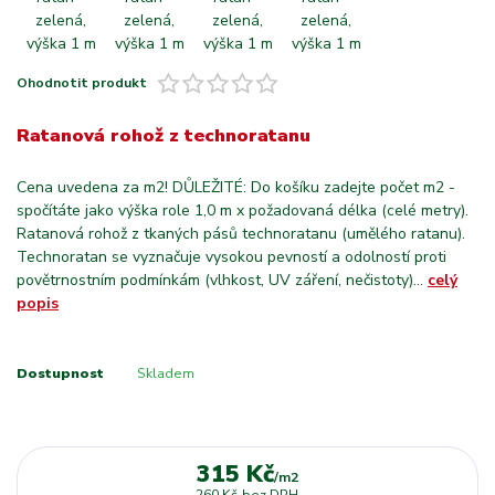
Ohodnotit produkt
Ratanová rohož z technoratanu
Cena uvedena za m2! DŮLEŽITÉ: Do košíku zadejte počet m2 -
spočítáte jako výška role 1,0 m x požadovaná délka (celé metry).
Ratanová rohož z tkaných pásů technoratanu (umělého ratanu).
Technoratan se vyznačuje vysokou pevností a odolností proti
povětrnostním podmínkám (vlhkost, UV záření, nečistoty)...
celý
popis
Dostupnost
Skladem
315 Kč
/
m2
260 Kč
bez DPH