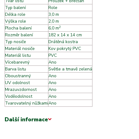
Tvar listu
Proužek + břečťan
Typ balení
Role
Délka role
3,0 m
Výška role
2,0 m
2
Plocha balení
6,0 m
Rozměr balení
182 x 14 x 14 cm
Typ nosiče
Drátěná kostra
Materiál nosiče
Kov pokrytý PVC
Materiál listu
PVC
Vícebarevný
Ano
Barva listu
Světle a tmavě zelená
Oboustranný
Ano
UV odolnost
Ano
Mrazuvzdornost
Ano
Voděodolnost
Ano
Tvarovatelný nůžkami
Ano
Další informace