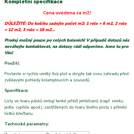
Kompletní specifikace
Cena uvedena za m2!
DŮLEŽITÉ: Do košíku zadejte počet m2: 1 role = 6 m2, 2 role
= 12 m2, 3 role = 18 m2...
Prodej možný pouze po celých baleních! V případě dotazů nás
neváhejte kontaktovat, na dotazy rádi odpovíme. Jsme tu pro
Vás!
Použití:
Postavte si rychle umělý živý plot a skryjte tak svou zahradu před
zvědavými pohledy kolemjdoucích a sousedů.
Specifikace:
Listy ve tvaru pásků imitují tenké jehličí jehličnanů (např. smrku,
jedle, cypřiše apod.), zastřižených do tvaru živého plotu s příměsí
lístků břečťanu.
Technické parametry: