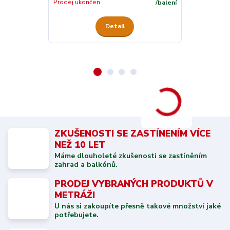
Skladem
Prodej ukončen
/
balení
Detail
ZKUŠENOSTI SE ZASTÍNENÍM VÍCE
NEŽ 10 LET
Máme dlouholeté zkušenosti se zastíněním
zahrad a balkónů.
PRODEJ VYBRANÝCH PRODUKTŮ V
METRÁŽI
U nás si zakoupíte přesně takové množství jaké
potřebujete.