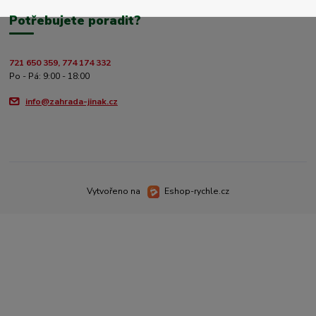
Potřebujete poradit?
721 650 359, 774 174 332
Po - Pá: 9:00 - 18:00
info@zahrada-jinak.cz
Vytvořeno na
Eshop-rychle.cz