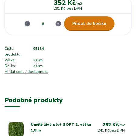
352 Kč
/
m2
291 Kč
bez DPH
Přidat do košíku
Číslo
65134
produktu:
Výška:
2,0 m
Délka:
3,0 m
Hlídat cenu / dostupnost
Podobné produkty
292 Kč
Umělý živý plot SOFT 2, výška
/
m2
1,8 m
241 Kč
bez DPH