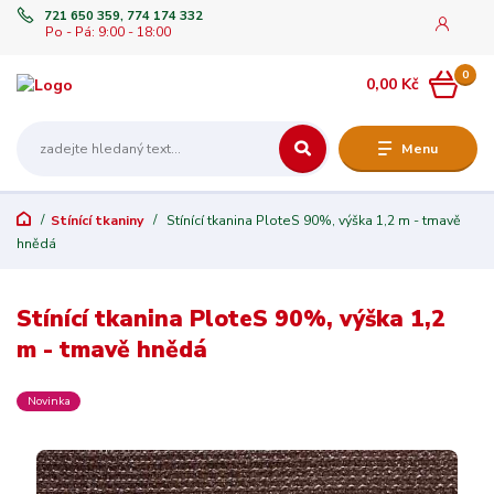
721 650 359, 774 174 332
Po - Pá: 9:00 - 18:00
0
0,00 Kč
Menu
Stínící tkaniny
Stínící tkanina PloteS 90%, výška 1,2 m - tmavě
hnědá
Stínící tkanina PloteS 90%, výška 1,2
m - tmavě hnědá
Novinka