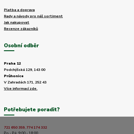
Platba a doprava
Rady a návody pro náš sortiment
Jak nakupovat
Recenze zákazníků
Osobní odběr
Praha 12
Podchýšská 129, 143 00
Průhonice
V Zahradách 171, 252 43
Více informací zde.
Potřebujete poradit?
721 650 359, 774 174 332
Po - Pá: 9:00 - 18:00