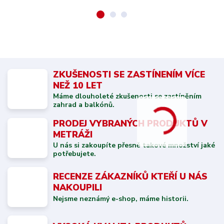
ZKUŠENOSTI SE ZASTÍNENÍM VÍCE
NEŽ 10 LET
Máme dlouholeté zkušenosti se zastíněním
zahrad a balkónů.
PRODEJ VYBRANÝCH PRODUKTŮ V
METRÁŽI
U nás si zakoupíte přesně takové množství jaké
potřebujete.
RECENZE ZÁKAZNÍKŮ KTEŘÍ U NÁS
NAKOUPILI
Nejsme neznámý e-shop, máme historii.