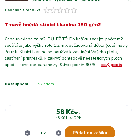
Ohodnotit produkt
Tmavě hnědá stínící tkanina 150 g/m2
Cena uvedena za m2! DŮLEŽITÉ: Do košíku zadejte počet m2 -
spočítáte jako výška role 1,2 m x požadovaná délka (celé metry).
Použití: Stínící tkanina se používá k zastínění Vašeho plotu,
zastínění přístřešků, k zakrytí pohledově neestetických ploch
apod. Technické parametry: Stínící poměr 90 % ...
celý popis
Dostupnost
Skladem
58 Kč
/
m2
48 Kč
bez DPH
Přidat do košíku