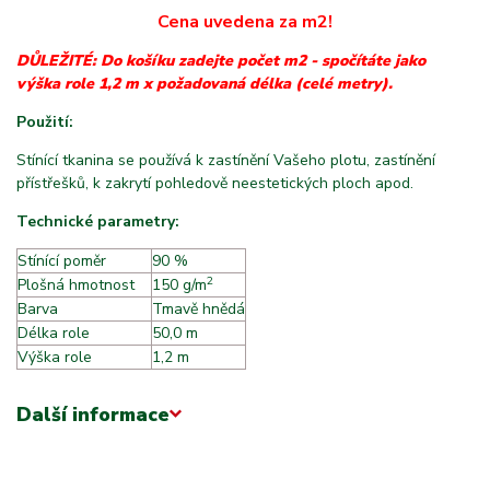
Cena uvedena za m2!
DŮLEŽITÉ: Do košíku zadejte počet m2 - spočítáte jako
výška role 1,2 m x požadovaná délka (celé metry).
Použití:
Stínící tkanina se používá k zastínění Vašeho plotu, zastínění
přístřešků, k zakrytí pohledově neestetických ploch apod.
Technické parametry:
Stínící poměr
90 %
2
Plošná hmotnost
m
150 g/m
Barva
Tmavě hnědá
Délka role
50,0 m
Výška role
1,2 m
Další informace