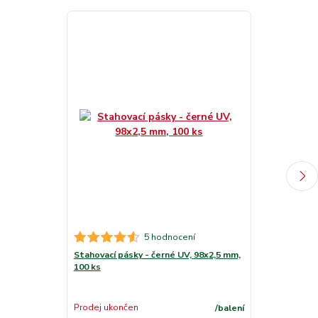
5 hodnocení
Stahovací pásky - černé UV, 98x2,5 mm,
Stahovací pás
100 ks
mm, 100 ks
Skladem
Prodej ukončen
/
balení