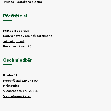
Twisto - odložená platba
Přečtěte si
Platba a doprava
Rady a návody pro náš sortiment
Jak nakupovat
Recenze zákazníků
Osobní odběr
Praha 12
Podchýšská 129, 143 00
Průhonice
V Zahradách 171, 252 43
Více informací zde.