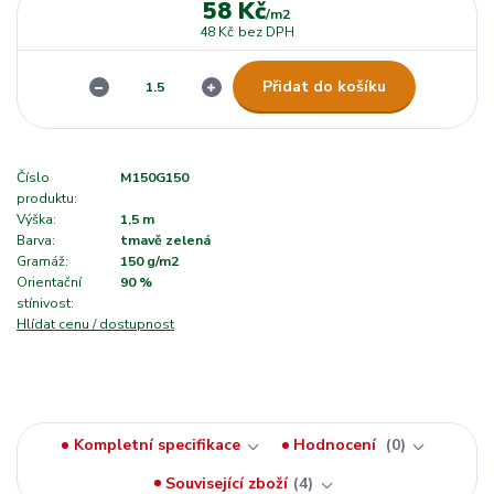
58 Kč
/
m2
48 Kč
bez DPH
Přidat do košíku
Číslo
M150G150
produktu:
Výška:
1,5 m
Barva:
tmavě zelená
Gramáž:
150 g/m2
Orientační
90 %
stínivost:
Hlídat cenu / dostupnost
Kompletní specifikace
Hodnocení
0
Související zboží
4