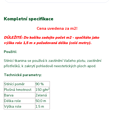
Kompletní specifikace
Cena uvedena za m2!
DŮLEŽITÉ: Do košíku zadejte počet m2 - spočítáte jako
výška role 1,5 m x požadovaná délka (celé metry).
Použití:
Stínící tkanina se používá k zastínění Vašeho plotu, zastínění
přístřešků, k zakrytí pohledově neestetických ploch apod.
Technické parametry:
Stínící poměr
90 %
2
Plošná hmotnost
m
150 g/m
Barva
Zelená
Délka role
50,0 m
Výška role
1,5 m