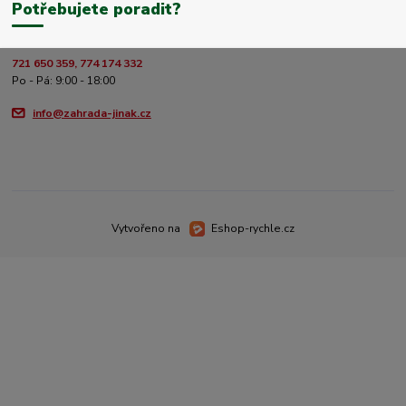
Potřebujete poradit?
721 650 359, 774 174 332
Po - Pá: 9:00 - 18:00
info@zahrada-jinak.cz
Vytvořeno na
Eshop-rychle.cz