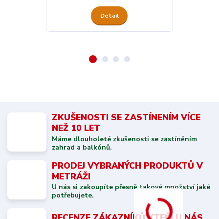
Detail
ZKUŠENOSTI SE ZASTÍNENÍM VÍCE
NEŽ 10 LET
Máme dlouholeté zkušenosti se zastíněním
zahrad a balkónů.
PRODEJ VYBRANÝCH PRODUKTŮ V
METRÁŽI
U nás si zakoupíte přesně takové množství jaké
potřebujete.
RECENZE ZÁKAZNÍKŮ KTEŘÍ U NÁS