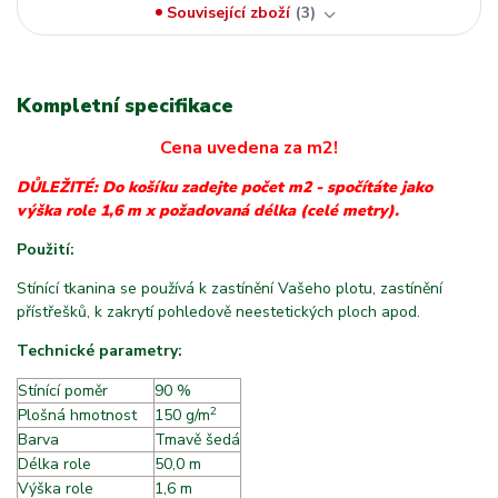
Související zboží
3
Kompletní specifikace
Cena uvedena za m2!
DŮLEŽITÉ: Do košíku zadejte počet m2 - spočítáte jako
výška role 1,6 m x požadovaná délka (celé metry).
Použití:
Stínící tkanina se používá k zastínění Vašeho plotu, zastínění
přístřešků, k zakrytí pohledově neestetických ploch apod.
Technické parametry:
Stínící poměr
90 %
2
Plošná hmotnost
m
150 g/m
Barva
Tmavě šedá
Délka role
50,0 m
Výška role
1,6 m