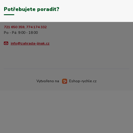
Potřebujete poradit?
721 650 359, 774 174 332
Po - Pá: 9:00 - 18:00
info@zahrada-jinak.cz
Vytvořeno na
Eshop-rychle.cz