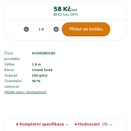
58 Kč
/
m2
48 Kč
bez DPH
Přidat do košíku
Číslo
M150GRD160
produktu:
Výška:
1,6 m
Barva:
tmavě šedá
Gramáž:
150 g/m2
Orientační
90 %
stínivost:
Hlídat cenu / dostupnost
Kompletní specifikace
Hodnocení
0