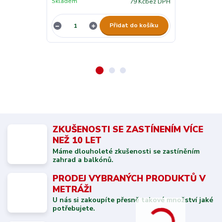
Skladem
Skladem
79 Kč
bez DPH
Přidat do košíku
ZKUŠENOSTI SE ZASTÍNENÍM VÍCE
NEŽ 10 LET
Máme dlouholeté zkušenosti se zastíněním
zahrad a balkónů.
PRODEJ VYBRANÝCH PRODUKTŮ V
METRÁŽI
U nás si zakoupíte přesně takové množství jaké
potřebujete.