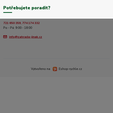
Potřebujete poradit?
721 650 359, 774 174 332
Po - Pá: 9:00 - 18:00
info@zahrada-jinak.cz
Vytvořeno na
Eshop-rychle.cz