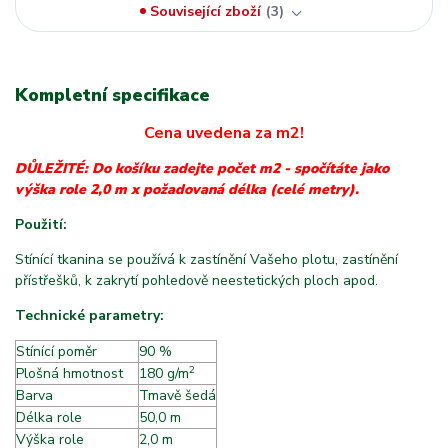
Související zboží
3
Kompletní specifikace
Cena uvedena za m2!
DŮLEŽITÉ: Do košíku zadejte počet m2 - spočítáte jako
výška role 2,0 m x požadovaná délka (celé metry).
Použití:
Stínící tkanina se používá k zastínění Vašeho plotu, zastínění
přístřešků, k zakrytí pohledově neestetických ploch apod.
Technické parametry:
Stínící poměr
90 %
2
Plošná hmotnost
m
180 g/m
Barva
Tmavě šedá
Délka role
50,0 m
Výška role
2,0 m