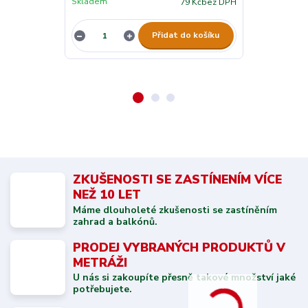
Skladem
Skladem
79 Kč
bez DPH
Přidat do košíku
ZKUŠENOSTI SE ZASTÍNENÍM VÍCE
NEŽ 10 LET
Máme dlouholeté zkušenosti se zastíněním
zahrad a balkónů.
PRODEJ VYBRANÝCH PRODUKTŮ V
METRÁŽI
U nás si zakoupíte přesně takové množství jaké
potřebujete.