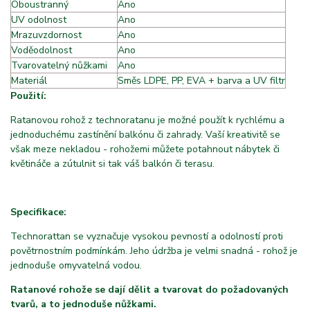
Oboustranný
Ano
UV odolnost
Ano
Mrazuvzdornost
Ano
Voděodolnost
Ano
Tvarovatelný nůžkami
A
Ano
Materiál
f
Směs LDPE, PP, EVA + barva a UV filtr
Použití:
Ratanovou rohož z technoratanu je možné použít k rychlému a
jednoduchému zastínění balkónu či zahrady. Vaší kreativitě se
však meze nekladou - rohožemi můžete potahnout nábytek či
květináče a zútulnit si tak váš balkón či terasu.
Specifikace:
Technorattan se vyznačuje vysokou pevností a odolností proti
povětrnostním podmínkám. Jeho údržba je velmi snadná - rohož je
jednoduše omyvatelná vodou.
Ratanové rohože se dají dělit a tvarovat do požadovaných
tvarů, a to jednoduše nůžkami.