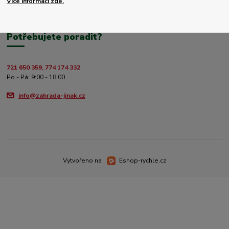
Více informací zde.
Potřebujete poradit?
721 650 359, 774 174 332
Po - Pá: 9:00 - 18:00
info@zahrada-jinak.cz
Vytvořeno na
Eshop-rychle.cz