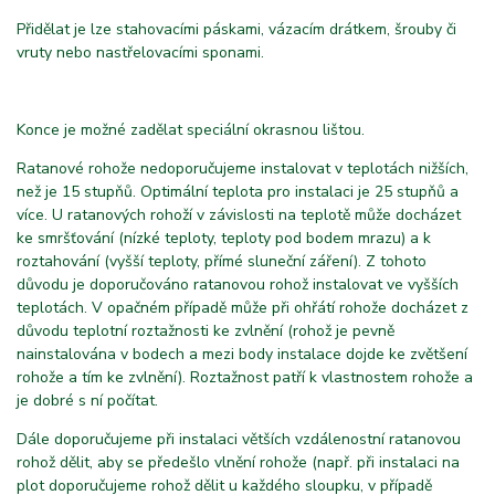
Přidělat je lze stahovacími páskami, vázacím drátkem, šrouby či
vruty nebo nastřelovacími sponami.
Konce je možné zadělat speciální okrasnou lištou.
Ratanové rohože nedoporučujeme instalovat v teplotách nižších,
než je 15 stupňů. Optimální teplota pro instalaci je 25 stupňů a
více. U ratanových rohoží v závislosti na teplotě může docházet
ke smršťování (nízké teploty, teploty pod bodem mrazu) a k
roztahování (vyšší teploty, přímé sluneční záření). Z tohoto
důvodu je doporučováno ratanovou rohož instalovat ve vyšších
teplotách. V opačném případě může při ohřátí rohože docházet z
důvodu teplotní roztažnosti ke zvlnění (rohož je pevně
nainstalována v bodech a mezi body instalace dojde ke zvětšení
rohože a tím ke zvlnění). Roztažnost patří k vlastnostem rohože a
je dobré s ní počítat.
Dále doporučujeme při instalaci větších vzdálenostní ratanovou
rohož dělit, aby se předešlo vlnění rohože (např. při instalaci na
plot doporučujeme rohož dělit u každého sloupku, v případě