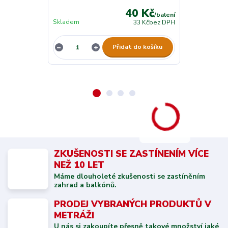
40 Kč
/
balení
Skladem
Skladem
33 Kč
bez DPH
Přidat do košíku
ZKUŠENOSTI SE ZASTÍNENÍM VÍCE
NEŽ 10 LET
Máme dlouholeté zkušenosti se zastíněním
zahrad a balkónů.
PRODEJ VYBRANÝCH PRODUKTŮ V
METRÁŽI
U nás si zakoupíte přesně takové množství jaké