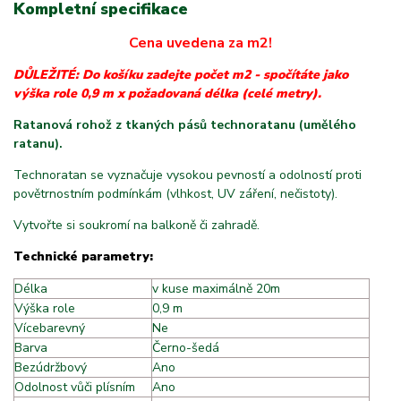
Kompletní specifikace
Cena uvedena za m2!
DŮLEŽITÉ: Do košíku zadejte počet m2 - spočítáte jako
výška role 0,9 m x požadovaná délka (celé metry).
Ratanová rohož z tkaných pásů technoratanu (umělého
ratanu).
Technoratan se vyznačuje vysokou pevností a odolností proti
povětrnostním podmínkám (vlhkost, UV záření, nečistoty).
Vytvořte si soukromí na balkoně či zahradě.
Technické parametry:
Délka
v kuse maximálně 20m
Výška role
0,9 m
Vícebarevný
Ne
Barva
Černo-šedá
Bezúdržbový
Ano
Odolnost vůči plísním
Ano