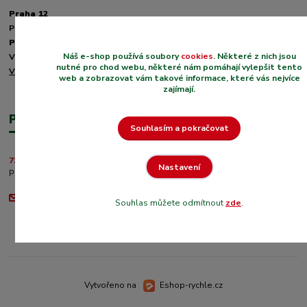
Praha 12
Podchýšská 129, 143 00
Průhonice
Náš e-shop používá soubory
cookies
. Některé z nich jsou
V Zahradách 171, 252 43
nutné pro chod webu, některé nám pomáhají vylepšit tento
Více informací zde.
web a zobrazovat vám takové informace, které vás nejvíce
zajímají.
Potřebujete poradit?
Souhlasím a pokračovat
721 650 359, 774 174 332
Nastavení
Po - Pá: 9:00 - 18:00
info@zahrada-jinak.cz
Souhlas můžete odmítnout
zde
.
Vytvořeno na
Eshop-rychle.cz