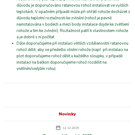
důvodu je doporučováno ratanovou rohož instalovat ve vyšších
teplotách. V opačném případě může při ohřátí rohože docházet z
důvodu teplotní roztažnosti ke zvlnění (rohož je pevně
nainstalována v bodech a mezi body instalace dojde ke zvětšení
rohože a tím ke zvlnění). Roztažnost patří k vlastnostem rohože
a je dobré s ní počítat.
Dále doporučujeme při instalaci větších vzdálenostní ratanovou
rohož dělit, aby se předešlo vlnění rohože (např. při instalaci na
plot doporučujeme rohož dělit u každého sloupku, v případě
instalací na balkon doporučujeme rohož rozdělit na
vnitřním/vnějším rohu).
Novinky
12.12.2025