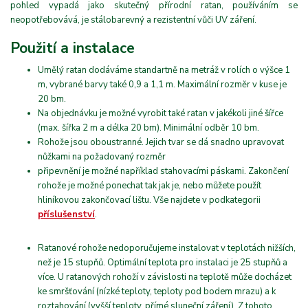
pohled vypadá jako skutečný přírodní ratan, používáním se
neopotřebovává, je stálobarevný a rezistentní vůči UV záření.
Použití a instalace
Umělý ratan dodáváme standartně na metráž v rolích o výšce 1
m, vybrané barvy také 0,9 a 1,1 m. Maximální rozměr v kuse je
20 bm.
Na objednávku je možné vyrobit také ratan v jakékoli jiné šířce
(max. šířka 2 m a délka 20 bm). Minimální odběr 10 bm.
Rohože jsou oboustranné. Jejich tvar se dá snadno upravovat
nůžkami na požadovaný rozměr
připevnění je možné například stahovacími páskami. Zakončení
rohože je možné ponechat tak jak je, nebo můžete použít
hliníkovou zakončovací lištu. Vše najdete v podkategorii
příslušenství
.
Ratanové rohože nedoporučujeme instalovat v teplotách nižších,
než je 15 stupňů. Optimální teplota pro instalaci je 25 stupňů a
více. U ratanových rohoží v závislosti na teplotě může docházet
ke smršťování (nízké teploty, teploty pod bodem mrazu) a k
roztahování (vyšší teploty, přímé sluneční záření). Z tohoto