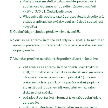
Poskytovatelem služby Eshop-rychle, provozované
společností Golemos s.r.o., sídlem Zátkovo nábřeží
448/73, 370 01, České Budějovice
Případně další poskytovatelé zpracovatelských softwarů,
služeb a aplikací, které však v současné době společnost
nevyužívá.
Osobní údaje nebudou předány mimo území EU.
Souhlas se zpracováním lze vzít kdykoliv zpět, a to například
úpravou preferencí ochrany soukromí v patičce webu, zasláním
dopisu, emailu.
Vezměte, prosíme, na vědomí, že podle Nařízení máte právo:
vzít souhlas se zpracováním osobních údajů kdykoliv
zpět, toto zpětvzetí bude mít za následek anonymizování
informací o diskutujícím u vašich příspěvků (úpravou
preferencí ochrany soukromí v patičce webu), popř. na
slovní žádost (dopis, email) kompletní výmaz vašich
diskuzních příspěvků.
požadovat po Správci informaci, jaké vaše osobní údaje
zpracovává
vyžádat si u Správce přístup k vašim zpracovávaným