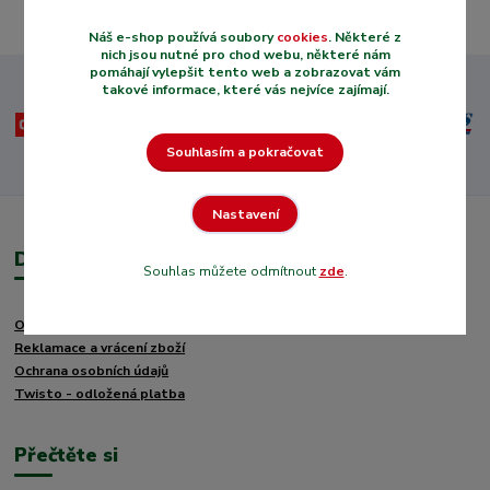
Náš e-shop používá soubory
cookies
. Některé z
nich jsou nutné pro chod webu, některé nám
pomáhají vylepšit tento web a zobrazovat vám
takové informace, které vás nejvíce zajímají.
Souhlasím a pokračovat
Nastavení
Důležité informace
Souhlas můžete odmítnout
zde
.
Obchodní podmínky
Reklamace a vrácení zboží
Ochrana osobních údajů
Twisto - odložená platba
Přečtěte si