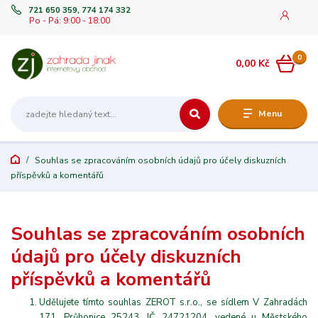
721 650 359, 774 174 332
Po - Pá: 9:00 - 18:00
0
0,00 Kč
Menu
Souhlas se zpracováním osobních údajů pro účely diskuzních
příspěvků a komentářů
Souhlas se zpracováním osobních
údajů pro účely diskuzních
příspěvků a komentářů
Udělujete tímto souhlas ZEROT s.r.o., se sídlem V Zahradách
171, Průhonice 25243, IČ 24721204, vedené u Městského