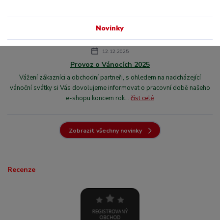
Novinky
12.12.2025
Provoz o Vánocích 2025
Vážení zákazníci a obchodní partneři, s ohledem na nadcházející
vánoční svátky si Vás dovolujeme informovat o pracovní době našeho
e-shopu koncem rok...
číst celé
Zobrazit všechny novinky
Recenze