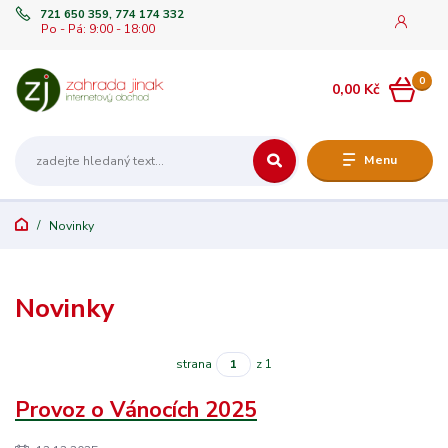
721 650 359, 774 174 332
Po - Pá: 9:00 - 18:00
0
0,00 Kč
Menu
Novinky
Novinky
strana
z 1
Provoz o Vánocích 2025